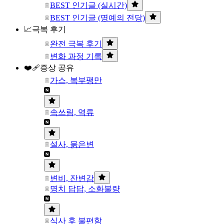
BEST 인기글 (실시간)
BEST 인기글 (명예의 전당)
📈극복 후기
완전 극복 후기
변화 과정 기록
❤️‍🩹증상 공유
가스, 복부팽만
속쓰림, 역류
설사, 묽은변
변비, 잔변감
명치 답답, 소화불량
식사 후 불편함