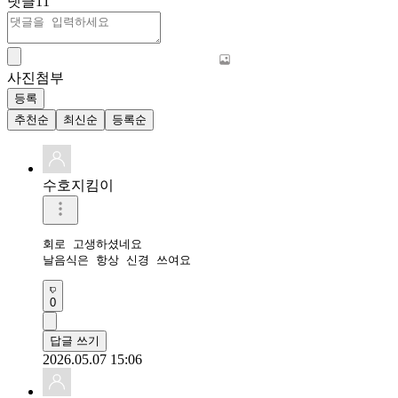
댓글
11
사진첨부
등록
추천순
최신순
등록순
수호지킴이
회로 고생하셨네요

날음식은 항상 신경 쓰여요
0
답글 쓰기
2026.05.07 15:06