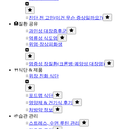
진단 전 고민(이건 무슨 증상일까요?)
🏥질환 공유
과민성 대장증후군
역류성 식도염
위염·장상피화생
염증성 장질환(크론병·궤양성 대장염)
🍴식단 & 제품
위장 친화 식단
포드맵 식단
영양제 & 건기식 후기
처방약 정보
🌱습관 관리
스트레스, 수면 루틴 관리