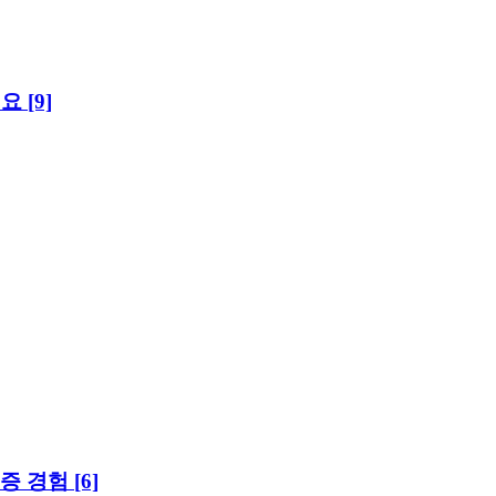
세요
[9]
증 경험
[6]