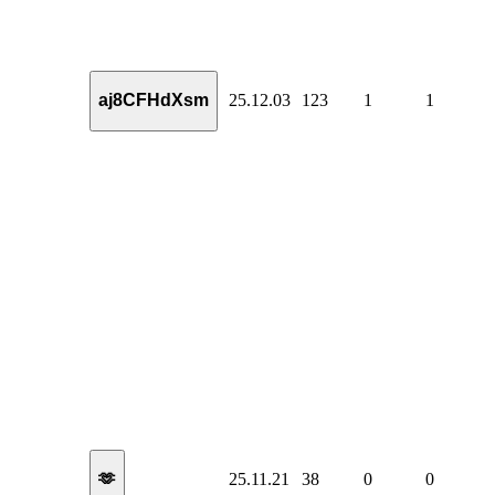
25.12.03
123
1
1
aj8CFHdXsm
25.11.21
38
0
0
🫶