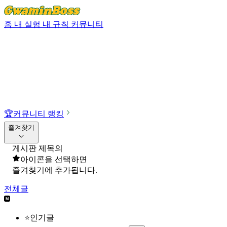
홈
내 실험
내 규칙
커뮤니티
🏆
커뮤니티 랭킹
즐겨찾기
게시판 제목의
아이콘을 선택하면
즐겨찾기에 추가됩니다.
전체글
⭐인기글