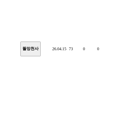
똘망천사
26.04.15
73
0
0