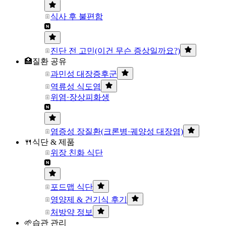
식사 후 불편함
진단 전 고민(이건 무슨 증상일까요?)
🏥질환 공유
과민성 대장증후군
역류성 식도염
위염·장상피화생
염증성 장질환(크론병·궤양성 대장염)
🍴식단 & 제품
위장 친화 식단
포드맵 식단
영양제 & 건기식 후기
처방약 정보
🌱습관 관리