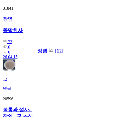
31841
장염
똘망천사
73
0
장염
[12]
0
26.04.15
12
댓글
20596
복통과 설사..
장염...굴 조심