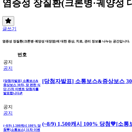
염증성 장질환(크론병·궤양성 
글쓰기
염증성 장질환(크론병·궤양성 대장염)에 대한 증상, 치료, 관리 정보를 나누는 공간입니다.
번호
공지
공지
[당첨자발표] 소통보스&증상보스 30
[당첨자발표] 소통보스&
증상보스 30차, 장 편한 식
단 25차 이벤트 당첨자를
발표합니다🎉
공지
공지
(~8/9) 1,500캐시 100% 당첨💚[소
(~8/9) 1,500캐시 100% 당
첨💚[소통보스] 31차 이벤