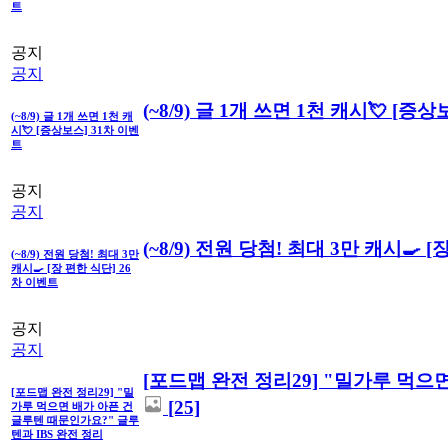
트
공지
공지
(~8/9) 글 1개 쓰면 1천 캐시💘 [증
(~8/9) 글 1개 쓰면 1천 캐
시💘 [증상보스] 31차 이벤
트
공지
공지
(~8/9) 전원 당첨! 최대 3만 캐시🍳 
(~8/9) 전원 당첨! 최대 3만
캐시🍳 [장 편한 식단] 26
차 이벤트
공지
공지
[포드맵 완전 정리29] "밀가루 먹으
[포드맵 완전 정리29] "밀
[25]
가루 먹으면 배가 아픈 건
글루텐 때문인가요?" 글루
텐과 IBS 완전 정리