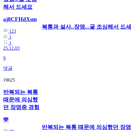
해서 드세요
aj8CFHdXsm
복통과 설사..장염...굴 조심해서 드
123
1
1
25.12.03
9
댓글
19625
반복되는 복통
때문에 의심했
던 장염증 경험
🫶
반복되는 복통 때문에 의심했던 장염