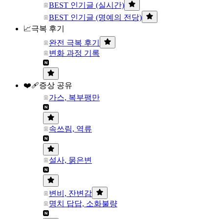
BEST 인기글 (실시간)
BEST 인기글 (명예의 전당)
📈극복 후기
완전 극복 후기
변화 과정 기록
❤️‍🩹증상 공유
가스, 복부팽만
속쓰림, 역류
설사, 묽은변
변비, 잔변감
명치 답답, 소화불량