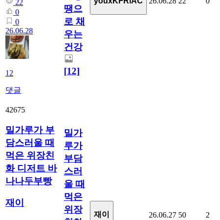
26.06.28
22
0
youxKFRiAC
22
땡으
0
로 채
0
26.06.28
우는
건강
[12]
12
댓글
42675
밀가루가 부
밀가
담스러울 때
루가
먹은 위장친
부담
화 디저트 바
스러
나나두부빵
울 때
먹은
재이
위장
재이
26.06.27
50
2