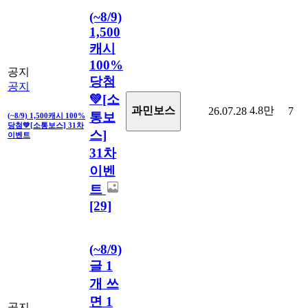
(~8/9)
1,500
캐시
100%
공지
당첨
공지
💚[소
4.8만
과민보스
26.07.28
7
통보
(~8/9) 1,500캐시 100%
당첨💚[소통보스] 31차
스]
이벤트
31차
이벤
트
[29]
(~8/9)
글 1
개 쓰
면 1
공지