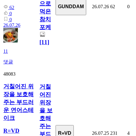
으로
26.07.26
62
0
GUNDDAM
62
먹은
0
참치
0
26.07.26
포케
[11]
11
댓글
48083
거칠어진 위
거칠
장을 보호해
어진
주는 부드러
위장
운 연어스테
을 보
이크
호해
주는
R=VD
26.07.25
231
4
R=VD
부드