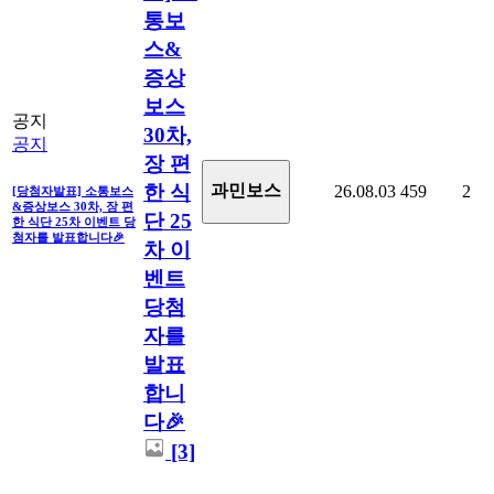
통보
스&
증상
보스
공지
30차,
공지
장 편
한 식
과민보스
26.08.03
459
2
[당첨자발표] 소통보스
&증상보스 30차, 장 편
단 25
한 식단 25차 이벤트 당
첨자를 발표합니다🎉
차 이
벤트
당첨
자를
발표
합니
다🎉
[3]