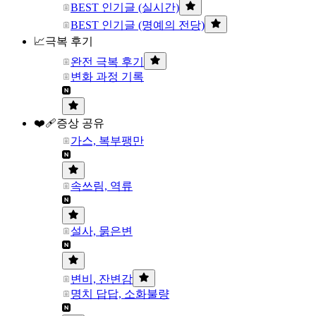
BEST 인기글 (실시간)
BEST 인기글 (명예의 전당)
📈극복 후기
완전 극복 후기
변화 과정 기록
❤️‍🩹증상 공유
가스, 복부팽만
속쓰림, 역류
설사, 묽은변
변비, 잔변감
명치 답답, 소화불량