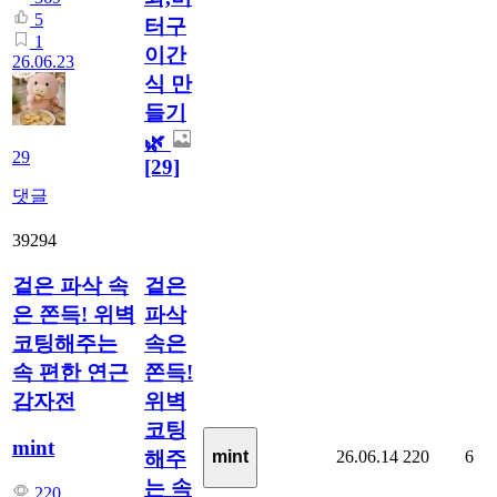
5
터구
1
이간
26.06.23
식 만
들기
🌿
29
[29]
댓글
39294
겉은 파삭 속
겉은
은 쫀득! 위벽
파삭
코팅해주는
속은
속 편한 연근
쫀득!
감자전
위벽
코팅
mint
해주
26.06.14
220
6
mint
는 속
220