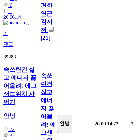
편한
6
1
연근
26.06.14
감자
전
21
[21]
댓글
39283
속쓰린건 싫
속쓰
고 에너지 끓
린건
어올려! 에그
싫고
샌드위치 사
에너
먹기
지 끓
안녕
어올
안녕
26.06.14
72
3
려! 에
72
그샌
3