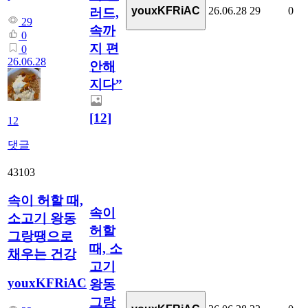
26.06.28
29
0
youxKFRiAC
러드,
29
속까
0
지 편
0
26.06.28
안해
지다”
[12]
12
댓글
43103
속이 허할 때,
속이
소고기 왕동
허할
그랑땡으로
때, 소
채우는 건강
고기
youxKFRiAC
왕동
그랑