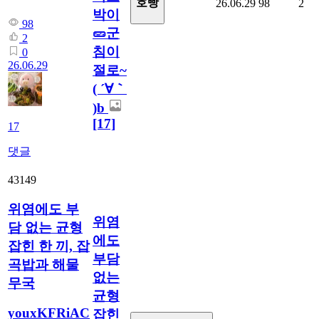
호빵
26.06.29
98
2
박이
98
🥒군
2
침이
0
26.06.29
절로~
( ´∀｀
)b
[17]
17
댓글
43149
위염에도 부
위염
담 없는 균형
에도
잡힌 한 끼, 잡
부담
곡밥과 해물
없는
무국
균형
youxKFRiAC
잡힌