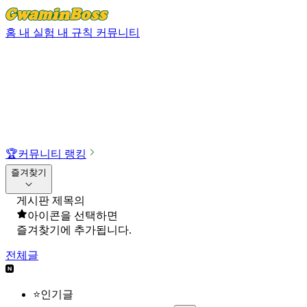
홈
내 실험
내 규칙
커뮤니티
🏆
커뮤니티 랭킹
즐겨찾기
게시판 제목의
아이콘을 선택하면
즐겨찾기에 추가됩니다.
전체글
⭐인기글