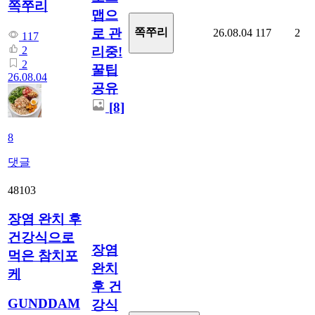
쪽쭈리
맵으
로 관
쪽쭈리
26.08.04
117
2
117
리중!
2
2
꿀팁
26.08.04
공유
[8]
8
댓글
48103
장염 완치 후
건강식으로
장염
먹은 참치포
완치
케
후 건
GUNDDAM
강식