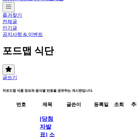
즐겨찾기
전체글
인기글
공지사항 & 이벤트
포드맵 식단
글쓰기
저포드맵 식품 정보와 음식별 반응을 공유하는 게시판입니다.
번호
제목
글쓴이
등록일
조회
추
[당첨
자발
표] 소