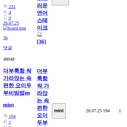
러운
231
연어
4
0
스테
26.07.25
이크
36
[36]
댓글
48048
더부룩함 싹
더부
가라앉는 속
룩함
편한 오이두
싹 가
부비빔밥🥒
라앉
는 속
mint
편한
26.07.25
194
1
mint
오이
194
두부
1