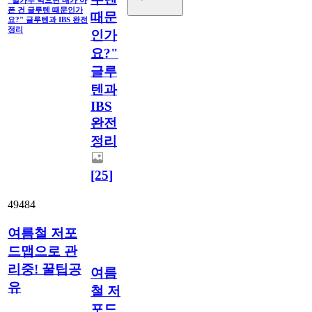
픈 건 글루텐 때문인가
때문
요?" 글루텐과 IBS 완전
정리
인가
요?"
글루
텐과
IBS
완전
정리
[25]
49484
여름철 저포
드맵으로 관
리중! 꿀팁공
여름
유
철 저
포드