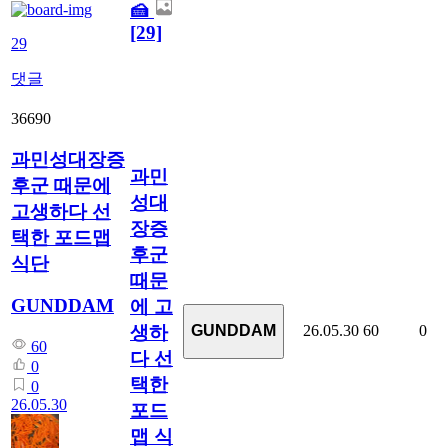
🍰
[29]
29
댓글
36690
과민성대장증
과민
후군 때문에
성대
고생하다 선
장증
택한 포드맵
후군
식단
때문
GUNDDAM
에 고
생하
26.05.30
60
0
GUNDDAM
60
다 선
0
택한
0
26.05.30
포드
맵 식