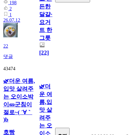
198
든한
2
달걀·
1
26.07.12
요거
트 한
그릇
22
[22]
댓글
43474
🌿더운 여름,
🌿더
입맛 살려주
운 여
는 오이소박
름,입
이🥒군침이
맛 살
절로~( ´∀｀
려주
)b
는 오
호빵
이소