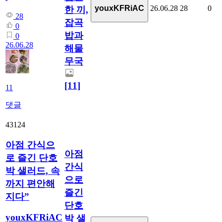
26.06.28
28
0
youxKFRiAC
한 끼,
28
잡곡
0
밥과
0
26.06.28
해물
무국
[11]
11
댓글
43124
아점 간식으
아점
로 즐긴 단호
간식
박 샐러드, 속
으로
까지 편안해
즐긴
지다”
단호
youxKFRiAC
박 샐