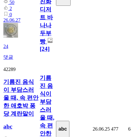
친화
50
2
디저
0
트 바
26.06.27
나나
두부
빵
24
[24]
댓글
42289
기름
기름진 음식
진 음
이 부담스러
식이
울 때, 속 편안
부담
한 애호박 퐁
스러
당 계란말이
울 때,
속 편
abc
26.06.25
477
6
abc
안한