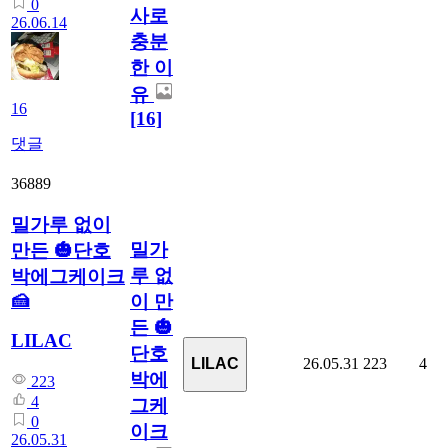
0
사로
26.06.14
충분
한 이
유
16
[16]
댓글
36889
밀가루 없이
밀가
만든 🎃단호
루 없
박에그케이크
🍰
이 만
든 🎃
LILAC
단호
26.05.31
223
4
LILAC
박에
223
4
그케
0
이크
26.05.31