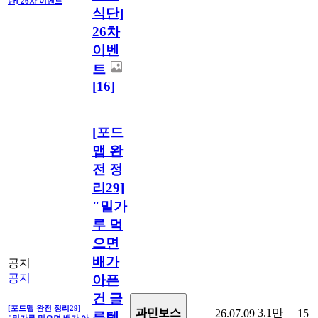
단] 26차 이벤트
식단]
26차
이벤
트
[16]
[포드
맵 완
전 정
리29]
"밀가
루 먹
으면
배가
공지
공지
아픈
건 글
[포드맵 완전 정리29]
3.1만
과민보스
26.07.09
15
루텐
"밀가루 먹으면 배가 아