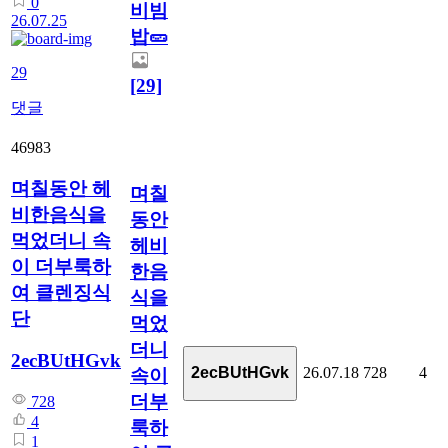
0
비빔
26.07.25
밥🥒
29
[29]
댓글
46983
며칠동안 헤
며칠
비한음식을
동안
먹었더니 속
헤비
이 더부룩하
한음
여 클렌징식
식을
단
먹었
더니
2ecBUtHGvk
26.07.18
728
4
2ecBUtHGvk
속이
더부
728
4
룩하
1