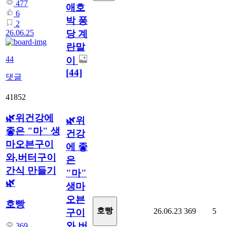
477
애호
6
박 퐁
2
당 계
26.06.25
란말
44
이
[44]
댓글
41852
🌿위건강에
🌿위
좋은 "마" 생
건강
마오븐구이
에 좋
와,버터구이
은
간식 만들기
"마"
🌿
생마
오븐
호빵
호빵
26.06.23
369
5
구이
와,버
369