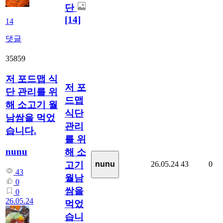
단
[14]
14
댓글
35859
저 포드맵 식
저 포
단 관리를 위
드맵
해 소고기 월
식단
남쌈을 먹었
관리
습니다.
를 위
nunu
해 소
고기
26.05.24
43
0
nunu
43
월남
0
쌈을
0
26.05.24
먹었
습니