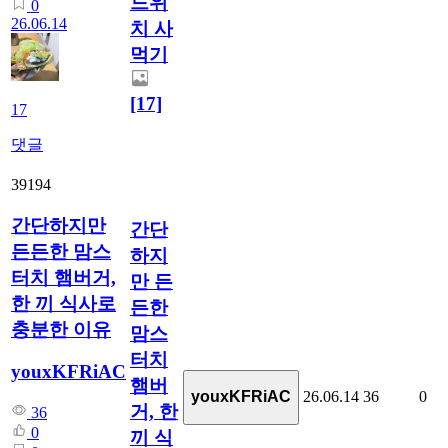
드위
0
26.06.14
치 사
먹기
[17]
17
댓글
39194
간단하지만
간단
든든한 맘스
하지
터치 햄버거,
만 든
한 끼 식사로
든한
충분한 이유
맘스
터치
youxKFRiAC
햄버
26.06.14
36
0
youxKFRiAC
거, 한
36
0
끼 식