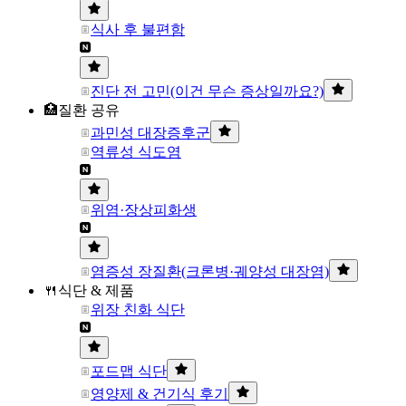
식사 후 불편함
진단 전 고민(이건 무슨 증상일까요?)
🏥질환 공유
과민성 대장증후군
역류성 식도염
위염·장상피화생
염증성 장질환(크론병·궤양성 대장염)
🍴식단 & 제품
위장 친화 식단
포드맵 식단
영양제 & 건기식 후기