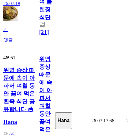
여 클
26.07.18
렌징
식단
21
[21]
댓글
46951
위염
증상
위염 증상 때
때문
문에 속이 아
에 속
파서 며칠 동
이 아
안 끓여 먹은
파서
흰죽 식단 공
며칠
유합니다 🥣
동안
Hana
26.07.17
66
2
끓여
Hana
먹은
66