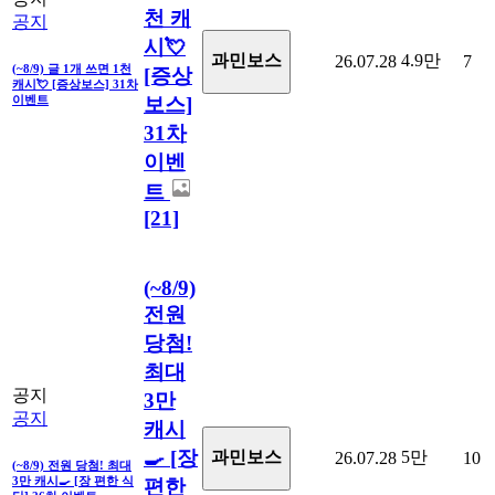
천 캐
공지
시💘
4.9만
과민보스
26.07.28
7
(~8/9) 글 1개 쓰면 1천
[증상
캐시💘 [증상보스] 31차
보스]
이벤트
31차
이벤
트
[21]
(~8/9)
전원
당첨!
최대
공지
3만
공지
캐시
🍳 [장
5만
과민보스
26.07.28
10
(~8/9) 전원 당첨! 최대
3만 캐시🍳 [장 편한 식
편한