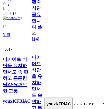
흰죽
2
식단
0
26.07.17
공유
합니
14
다 🥣
댓글
[14]
46017
다이
다이어트 식
어트
단을 유지하
식단
면서도 속 편
을 유
하고 든든한
지하
달걀·요거트
면서
한 그릇
도 속
youxKFRiAC
편하
26.07.12
198
2
youxKFRiAC
고 든