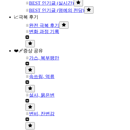
BEST 인기글 (실시간)
BEST 인기글 (명예의 전당)
📈극복 후기
완전 극복 후기
변화 과정 기록
❤️‍🩹증상 공유
가스, 복부팽만
속쓰림, 역류
설사, 묽은변
변비, 잔변감