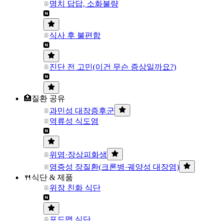
명치 답답, 소화불량
식사 후 불편함
진단 전 고민(이건 무슨 증상일까요?)
🏥질환 공유
과민성 대장증후군
역류성 식도염
위염·장상피화생
염증성 장질환(크론병·궤양성 대장염)
🍴식단 & 제품
위장 친화 식단
포드맵 식단