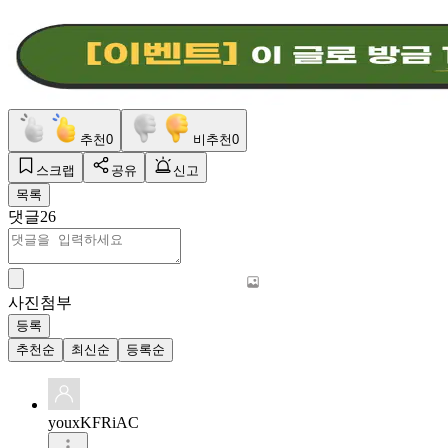
추천
0
비추천
0
스크랩
공유
신고
목록
댓글
26
사진첨부
등록
추천순
최신순
등록순
youxKFRiAC