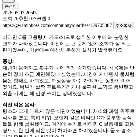
분정이
2026.05.03 20:45
조회
26
추천
0
스크랩
0
https://gwaminboss.com/community/diarrhea/129705387
주소복사
비타민 C를 고용량(메가도스)으로 섭취한 이후에 꽤 분명한
변화가 나타났습니다. 이전에는 큰 문제 없이 소화가 잘 되는
편이었는데, 이번에는 예상치 못하게 설사가 발생했어요.
증상:
대변이 묽어지고 횟수가 눈에 띄게 증가했습니다. 처음에는 단
순히 장이 조금 예민해졌나 싶었는데, 시간이 지나면서 물처럼
묽은 형태로 바뀌었고, 화장실을 자주 가야 하는 상황이 이어
졌어요. 복부가 살짝 꾸르륵거리거나 불편한 느낌도 동반됐고,
외출 시에는 꽤 신경 쓰이는 상태였습니다.
직전 먹은 음식:
평소와 크게 다르지 않은 식단이었습니다. 채소와 과일 위주로
식사를 했고, 특히 키위, 오렌지 같은 비타민 C가 풍부한 음식
들을 함께 섭취했어요. 여기에 추가로 비타민 C 보충제를 고용
량으로 한 번에 먹은 것이 차이라면 차이였습니다. 물도 평소
처럼 충분히 마신 편이었어요.