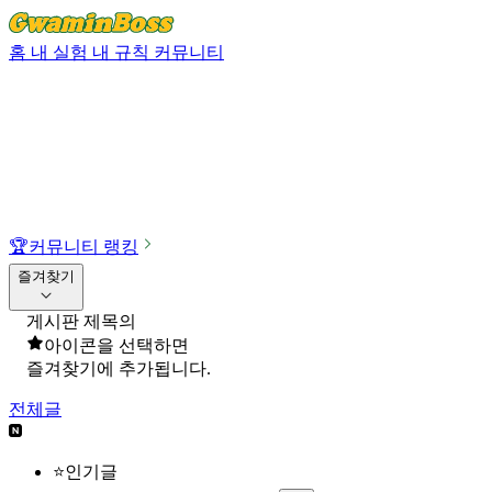
홈
내 실험
내 규칙
커뮤니티
🏆
커뮤니티 랭킹
즐겨찾기
게시판 제목의
아이콘을 선택하면
즐겨찾기에 추가됩니다.
전체글
⭐인기글