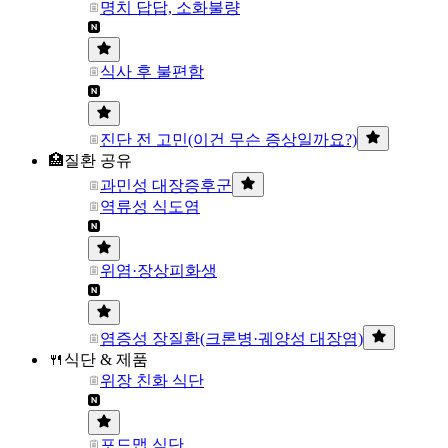
명치 답답, 소화불량
식사 후 불편함
진단 전 고민(이건 무슨 증상일까요?)
🏥질환 공유
과민성 대장증후군
역류성 식도염
위염·장상피화생
염증성 장질환(크론병·궤양성 대장염)
🍴식단 & 제품
위장 친화 식단
포드맵 식단