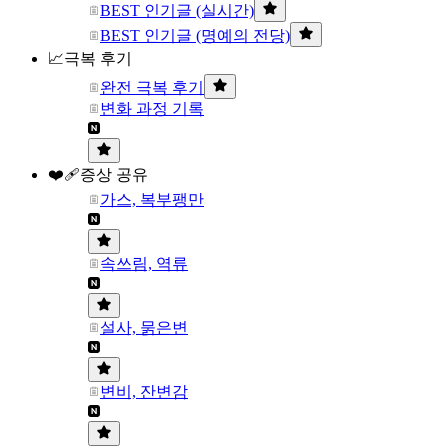
BEST 인기글 (실시간)
BEST 인기글 (명예의 전당)
📈극복 후기
완전 극복 후기
변화 과정 기록
❤️‍🩹증상 공유
가스, 복부팽만
속쓰림, 역류
설사, 묽은변
변비, 잔변감