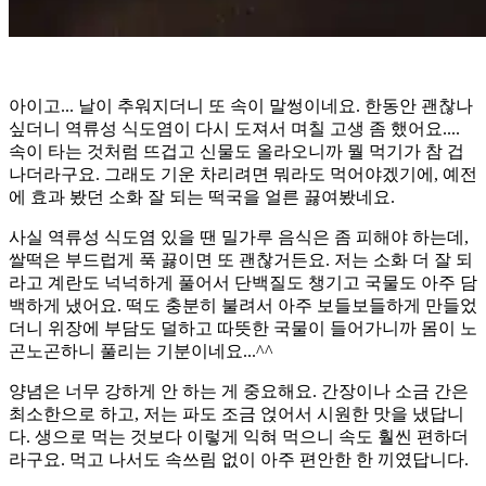
아이고... 날이 추워지더니 또 속이 말썽이네요. 한동안 괜찮나
싶더니 역류성 식도염이 다시 도져서 며칠 고생 좀 했어요....
속이 타는 것처럼 뜨겁고 신물도 올라오니까 뭘 먹기가 참 겁
나더라구요. 그래도 기운 차리려면 뭐라도 먹어야겠기에, 예전
에 효과 봤던 소화 잘 되는 떡국을 얼른 끓여봤네요.
​사실 역류성 식도염 있을 땐 밀가루 음식은 좀 피해야 하는데,
쌀떡은 부드럽게 푹 끓이면 또 괜찮거든요. 저는 소화 더 잘 되
라고 계란도 넉넉하게 풀어서 단백질도 챙기고 국물도 아주 담
백하게 냈어요. 떡도 충분히 불려서 아주 보들보들하게 만들었
더니 위장에 부담도 덜하고 따뜻한 국물이 들어가니까 몸이 노
곤노곤하니 풀리는 기분이네요...^^
​양념은 너무 강하게 안 하는 게 중요해요. 간장이나 소금 간은
최소한으로 하고, 저는 파도 조금 얹어서 시원한 맛을 냈답니
다. 생으로 먹는 것보다 이렇게 익혀 먹으니 속도 훨씬 편하더
라구요. 먹고 나서도 속쓰림 없이 아주 편안한 한 끼였답니다.