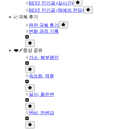
BEST 인기글 (실시간)
BEST 인기글 (명예의 전당)
📈극복 후기
완전 극복 후기
변화 과정 기록
❤️‍🩹증상 공유
가스, 복부팽만
속쓰림, 역류
설사, 묽은변
변비, 잔변감