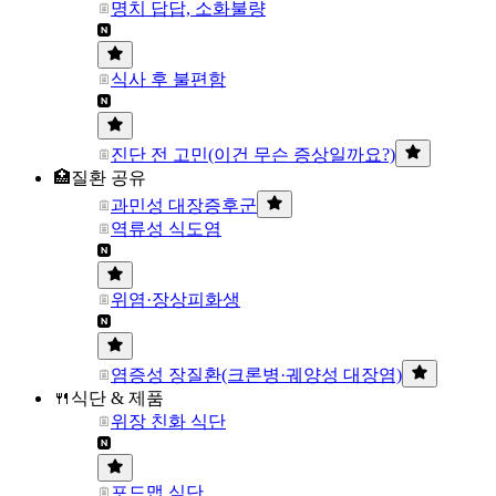
명치 답답, 소화불량
식사 후 불편함
진단 전 고민(이건 무슨 증상일까요?)
🏥질환 공유
과민성 대장증후군
역류성 식도염
위염·장상피화생
염증성 장질환(크론병·궤양성 대장염)
🍴식단 & 제품
위장 친화 식단
포드맵 식단