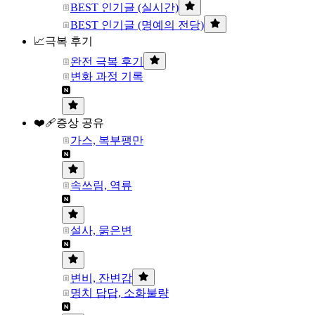
BEST 인기글 (실시간)
BEST 인기글 (명예의 전당)
📈극복 후기
완전 극복 후기
변화 과정 기록
❤️‍🩹증상 공유
가스, 복부팽만
속쓰림, 역류
설사, 묽은변
변비, 잔변감
명치 답답, 소화불량