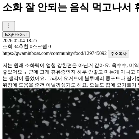
소화 잘 안되는 음식 먹고나서
lsXjPHkGsT
2026.05.04 18:25
조회
34
추천
0
스크랩
0
https://gwaminboss.com/community/food/129745092
주소복사
저는 원래 소화력이 엄청 강한편은 아닌거 같아요. 옥수수, 미
좋았어요ㅠ 근데 그게 휴유증인지 하루 안좋고 마는게 아니고 며
는 생각이 들었어요. 그래서 요거트에 블루베리 콩포트나 딸기
위장에 도움을 준건 아닐까싶기도 해요. 오늘도 집에 요거트가 