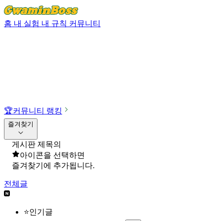
홈
내 실험
내 규칙
커뮤니티
🏆
커뮤니티 랭킹
즐겨찾기
게시판 제목의
아이콘을 선택하면
즐겨찾기에 추가됩니다.
전체글
⭐인기글