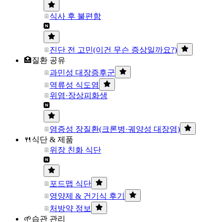
식사 후 불편함
진단 전 고민(이건 무슨 증상일까요?)
🏥질환 공유
과민성 대장증후군
역류성 식도염
위염·장상피화생
염증성 장질환(크론병·궤양성 대장염)
🍴식단 & 제품
위장 친화 식단
포드맵 식단
영양제 & 건기식 후기
처방약 정보
🌱습관 관리