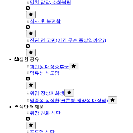
명치 답답, 소화불량
식사 후 불편함
진단 전 고민(이건 무슨 증상일까요?)
🏥질환 공유
과민성 대장증후군
역류성 식도염
위염·장상피화생
염증성 장질환(크론병·궤양성 대장염)
🍴식단 & 제품
위장 친화 식단
포드맵 식단