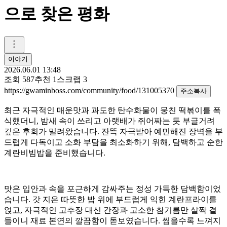
으로 찾은 평화
이야기
2026.06.01 13:48
조회
587
추천
1
스크랩
3
https://gwaminboss.com/community/food/131005370
주소복사
최근 자극적인 매운맛과 과도한 탄수화물이 뭉친 떡볶이를 폭
식했더니, 밤새 속이 쓰리고 아랫배가 쥐어짜는 듯 부글거려
깊은 후회가 밀려왔습니다. 잔뜩 자극받아 예민해진 장벽을 부
드럽게 다독이고 소화 부담을 최소화하기 위해, 담백하고 순한
계란비빔밥을 준비했습니다.
맛은 입안과 속을 포근하게 감싸주는 정성 가득한 담백함이었
습니다. 갓 지은 따뜻한 밥 위에 부드럽게 익힌 계란프라이를
얹고, 자극적인 고추장 대신 간장과 고소한 참기름만 살짝 곁
들이니 재료 본연의 깔끔함이 돋보였습니다. 씹을수록 느껴지