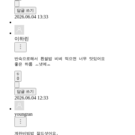
답글 쓰기
2026.06.04 13:33
이하린
반숙으로해서 흰쌀밥 비벼 먹으면 너무 맛있어요

좋은 하룹 ㅗ냇에ㅛ
0
답글 쓰기
2026.06.04 12:33
youngran
계란비빔밥 잘드셧어요.
