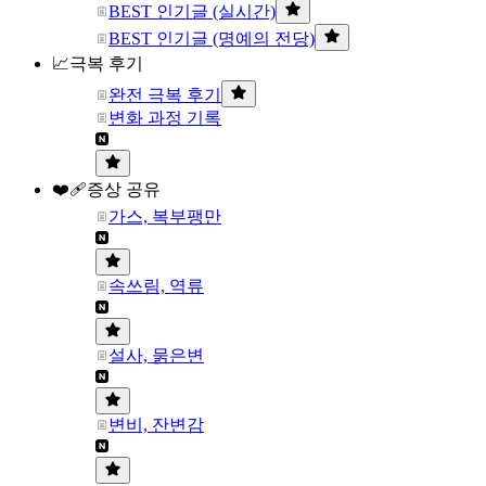
BEST 인기글 (실시간)
BEST 인기글 (명예의 전당)
📈극복 후기
완전 극복 후기
변화 과정 기록
❤️‍🩹증상 공유
가스, 복부팽만
속쓰림, 역류
설사, 묽은변
변비, 잔변감