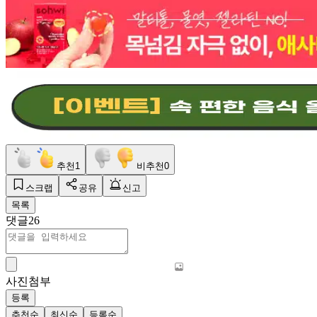
추천
1
비추천
0
스크랩
공유
신고
목록
댓글
26
사진첨부
등록
추천순
최신순
등록순