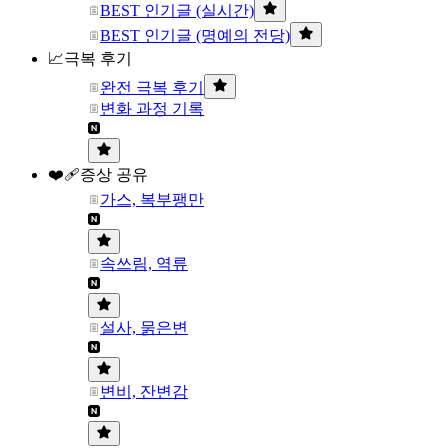
BEST 인기글 (실시간)
BEST 인기글 (명예의 전당)
📈극복 후기
완전 극복 후기
변화 과정 기록
❤️‍🩹증상 공유
가스, 복부팽만
속쓰림, 역류
설사, 묽은변
변비, 잔변감