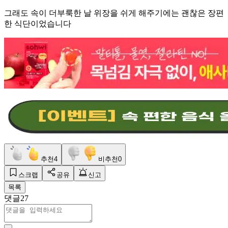
그래도 속이 더부룩한 날 위장을 쉬게 해주기에는 괜찮은 장편
한 식단이었습니다
추천
4
비추천
0
스크랩
공유
신고
목록
댓글
27