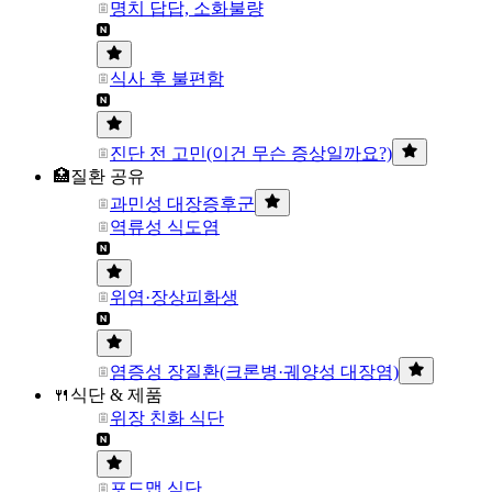
명치 답답, 소화불량
식사 후 불편함
진단 전 고민(이건 무슨 증상일까요?)
🏥질환 공유
과민성 대장증후군
역류성 식도염
위염·장상피화생
염증성 장질환(크론병·궤양성 대장염)
🍴식단 & 제품
위장 친화 식단
포드맵 식단