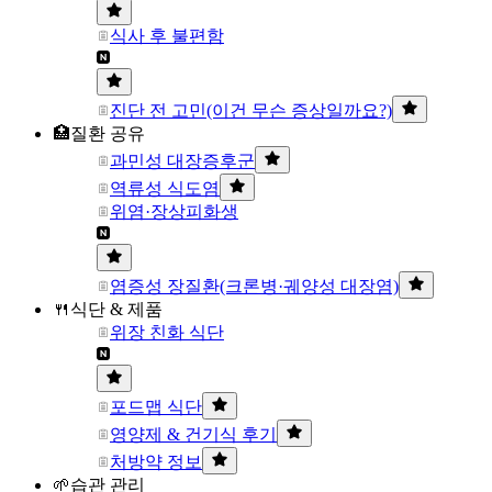
식사 후 불편함
진단 전 고민(이건 무슨 증상일까요?)
🏥질환 공유
과민성 대장증후군
역류성 식도염
위염·장상피화생
염증성 장질환(크론병·궤양성 대장염)
🍴식단 & 제품
위장 친화 식단
포드맵 식단
영양제 & 건기식 후기
처방약 정보
🌱습관 관리