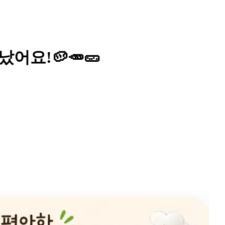
어요!🥔🥕🥒