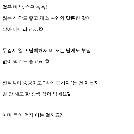
겉은 바삭, 속은 촉촉!
씹는 식감도 좋고,채소 본연의 달큰한 맛이
살아 나더라고요.😋
무겁지 않고 담백해서 비 오는 날에도 부담
없이 먹기도 좋고요.😊
편식쟁이 중딩이도 "속이 편하다"는 건 아는지
말 안 해도 한 장씩 집어 먹네요🤣
아마 몸이 먼저 아는 걸까요?