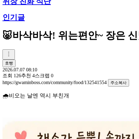
위장 친화 식단
인기글
🐷바삭바삭! 위는편안~ 장은 신났
호빵
2026.07.07 08:10
조회
126
추천
4
스크랩
0
https://gwaminboss.com/community/food/132541554
주소복사
🌧비오는 날엔 역시 부친개