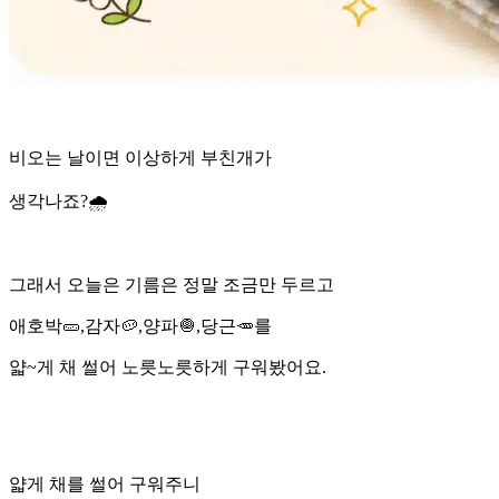
비오는 날이면 이상하게 부친개가
생각나죠?🌧
그래서 오늘은 기름은 정말 조금만 두르고
애호박🥒,감자🥔,양파🧅,당근🥕를
얇~게 채 썰어 노릇노릇하게 구워봤어요.
얇게 채를 썰어 구워주니