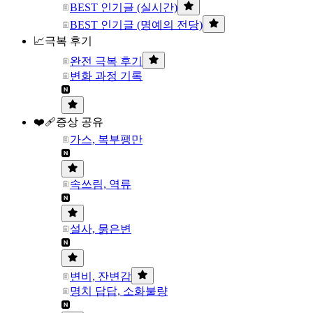
BEST 인기글 (실시간)
BEST 인기글 (명예의 전당)
📈극복 후기
완전 극복 후기
변화 과정 기록
❤️‍🩹증상 공유
가스, 복부팽만
속쓰림, 역류
설사, 묽은변
변비, 잔변감
명치 답답, 소화불량