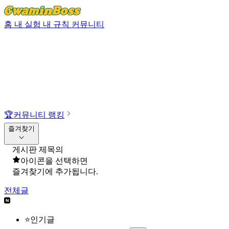
홈
내 실험
내 규칙
커뮤니티
🏆
커뮤니티 랭킹
즐겨찾기
게시판 제목의
아이콘을 선택하면
즐겨찾기에 추가됩니다.
전체글
⭐인기글