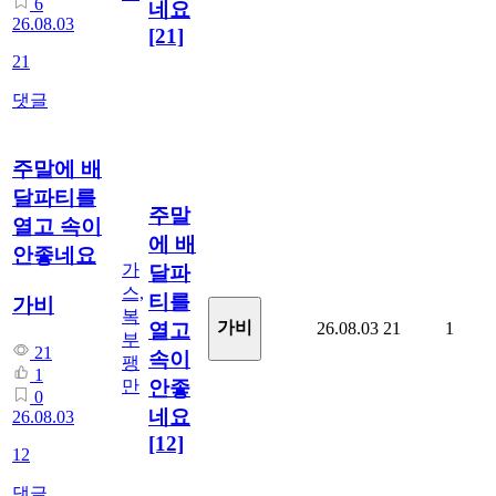
6
네요
26.08.03
[21]
21
댓글
주말에 배
달파티를
주말
열고 속이
에 배
안좋네요
가
달파
스,
티를
가비
복
가비
26.08.03
21
1
열고
부
21
속이
팽
1
만
안좋
0
네요
26.08.03
[12]
12
댓글