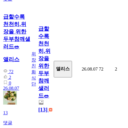
급할수록
천천히,위
급할
장을 위한
수록
두부참깨샐
천천
러드🥗
히,위
위
장을
앨리스
장
위한
친
앨리스
26.08.07
72
2
72
화
두부
2
식
참깨
0
단
샐러
26.08.07
드🥗
[13]
13
댓글