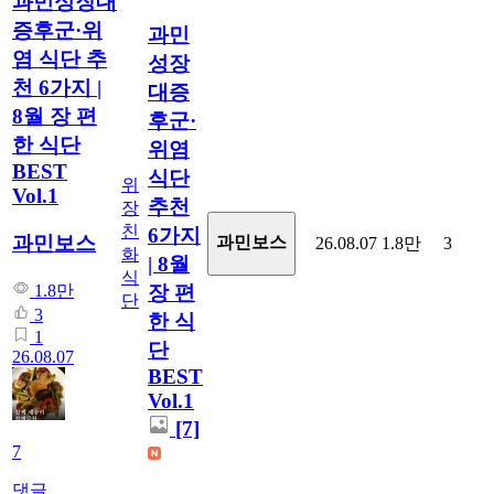
과민성장대
증후군·위
과민
염 식단 추
성장
천 6가지 |
대증
8월 장 편
후군·
한 식단
위염
BEST
식단
위
Vol.1
추천
장
친
6가지
과민보스
과민보스
26.08.07
1.8만
3
화
| 8월
식
1.8만
장 편
단
3
한 식
1
단
26.08.07
BEST
Vol.1
[7]
7
댓글