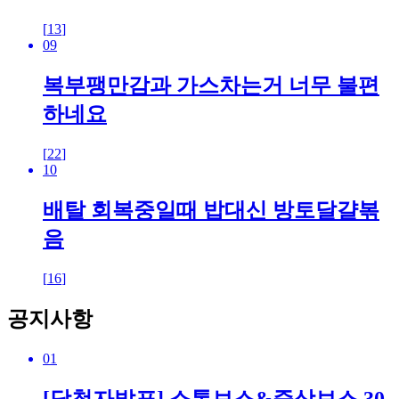
[
13
]
09
복부팽만감과 가스차는거 너무 불편
하네요
[
22
]
10
배탈 회복중일때 밥대신 방토달걀볶
음
[
16
]
공지사항
01
[당첨자발표] 소통보스&증상보스 30