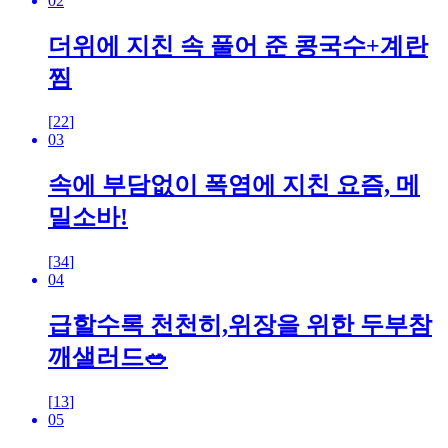
02
더위에 지친 속 풀어 준 콩국수+계란
찜
[
22
]
03
속에 부담없이 폭염에 지친 요즘, 메
밀소바!
[
34
]
04
급할수록 천천히,위장을 위한 두부참
깨샐러드🥗
[
13
]
05