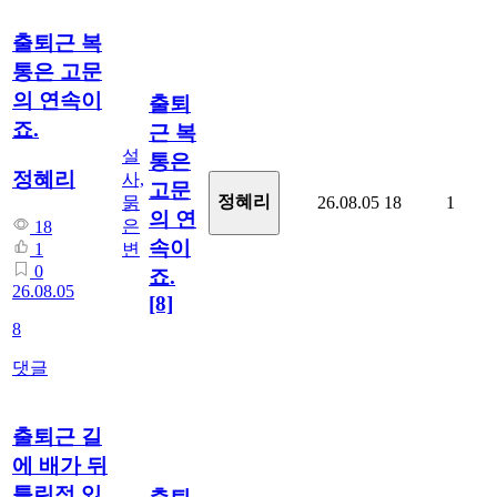
출퇴근 복
통은 고문
의 연속이
출퇴
죠.
근 복
설
통은
정혜리
사,
고문
정혜리
묽
26.08.05
18
1
의 연
은
18
속이
변
1
0
죠.
26.08.05
[8]
8
댓글
출퇴근 길
에 배가 뒤
틀린적 있