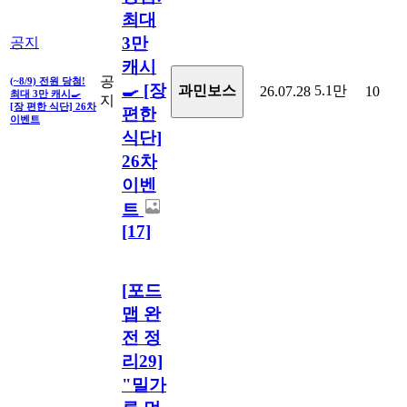
최대
3만
공지
캐시
공
(~8/9) 전원 당첨!
🍳 [장
5.1만
과민보스
26.07.28
10
최대 3만 캐시🍳
지
[장 편한 식단] 26차
편한
이벤트
식단]
26차
이벤
트
[17]
[포드
맵 완
전 정
리29]
"밀가