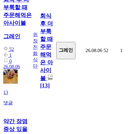
부룩할 때
주문해먹은
회식
아사이볼
후 더
부룩
위
그레인
할 때
장
주문
친
52
그레인
26.08.06
52
1
화
해먹
1
식
0
은 아
단
26.08.06
사이
볼
[13]
13
댓글
약간 장염
증상 있을