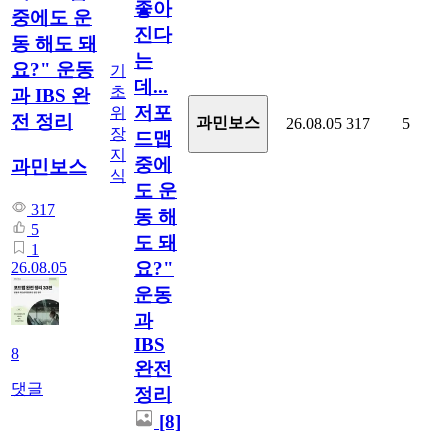
좋아
중에도 운
진다
동 해도 돼
는
요?" 운동
기
데...
초
과 IBS 완
저포
위
전 정리
과민보스
26.08.05
317
5
장
드맵
지
중에
과민보스
식
도 운
317
동 해
5
도 돼
1
요?"
26.08.05
운동
과
IBS
8
완전
댓글
정리
[8]