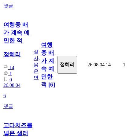
댓글
여행중 배
가 계속 예
민한 적
여행
설
중 배
정혜리
사,
가 계
정혜리
묽
26.08.04
14
1
14
속 예
은
1
민한
변
0
적
[6]
26.08.04
6
댓글
고다치즈를
넣은 샐러