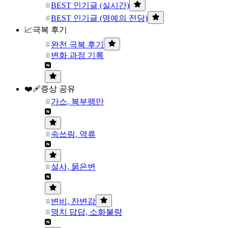
BEST 인기글 (실시간)
BEST 인기글 (명예의 전당)
📈극복 후기
완전 극복 후기
변화 과정 기록
❤️‍🩹증상 공유
가스, 복부팽만
속쓰림, 역류
설사, 묽은변
변비, 잔변감
명치 답답, 소화불량