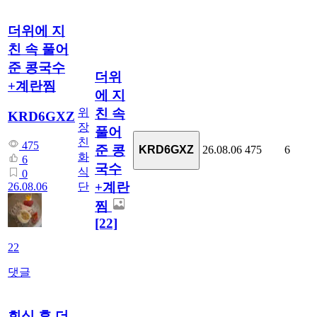
더위에 지
친 속 풀어
준 콩국수
더위
+계란찜
에 지
위
친 속
KRD6GXZ
장
풀어
친
475
준 콩
26.08.06
475
6
KRD6GXZ
화
6
국수
식
0
+계란
단
26.08.06
찜
[22]
22
댓글
회식 후 더