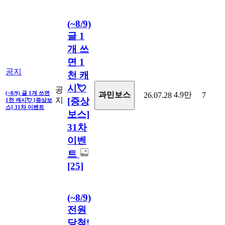
(~8/9)
글 1
개 쓰
면 1
공지
천 캐
시💘
공
(~8/9) 글 1개 쓰면
4.9만
과민보스
26.07.28
7
지
[증상
1천 캐시💘 [증상보
스] 31차 이벤트
보스]
31차
이벤
트
[25]
(~8/9)
전원
당첨!