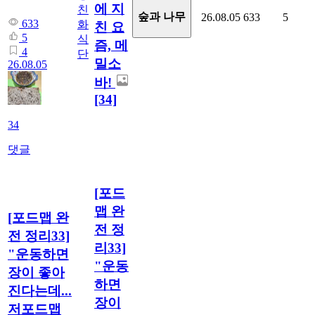
에 지
친
숲과 나무
26.08.05
633
5
633
화
친 요
5
식
즘, 메
4
단
밀소
26.08.05
바!
[34]
34
댓글
[포드
맵 완
[포드맵 완
전 정
전 정리33]
리33]
"운동하면
"운동
장이 좋아
하면
진다는데...
장이
저포드맵