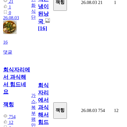
21
잭힝
26.08.03
21
1
화
냉이
1
식
0
된낭
단
26.08.03
국
[16]
16
댓글
회식자리에
서 과식해
서 힘드네
회식
요
자리
가
에서
스,
잭힝
과식
복
잭힝
26.08.03
754
12
부
해서
754
팽
힘드
12
만