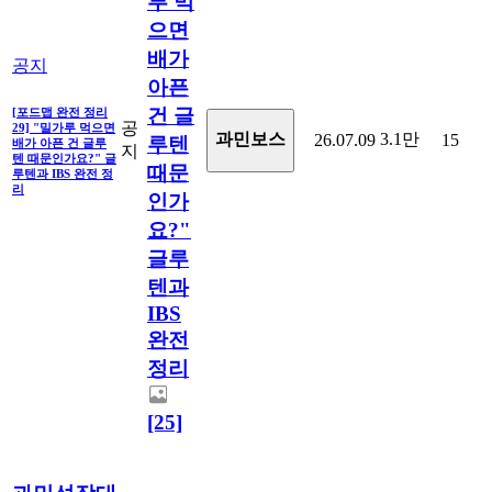
루 먹
으면
배가
공지
아픈
건 글
[포드맵 완전 정리
공
29] "밀가루 먹으면
3.1만
과민보스
26.07.09
15
루텐
배가 아픈 건 글루
지
텐 때문인가요?" 글
때문
루텐과 IBS 완전 정
리
인가
요?"
글루
텐과
IBS
완전
정리
[25]