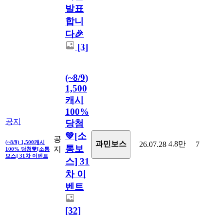
발표
합니
다🎉
[3]
(~8/9)
1,500
캐시
100%
공지
당첨
💚[소
공
(~8/9) 1,500캐시
4.8만
과민보스
26.07.28
7
통보
지
100% 당첨💚[소통
보스] 31차 이벤트
스] 31
차 이
벤트
[32]