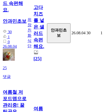
드 속편해
고다
요.
치즈
위
를 넣
안과민초보
장
은 샐
친
안과민초
30
26.08.04
30
1
러드
화
보
1
속편
식
0
단
해요.
26.08.04
[25]
25
댓글
여름철 저
포드맵으로
관리중! 꿀
여름
팁공유