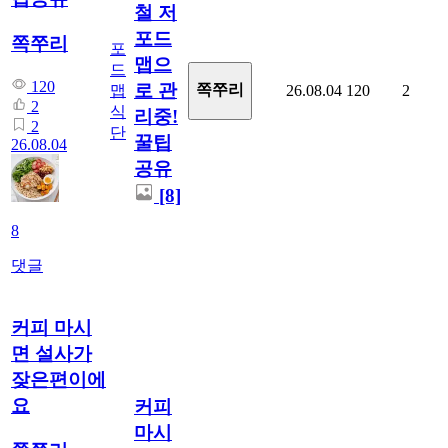
철 저
포드
쪽쭈리
포
맵으
드
120
로 관
쪽쭈리
맵
26.08.04
120
2
2
식
리중!
2
단
꿀팁
26.08.04
공유
[8]
8
댓글
커피 마시
면 설사가
잦은편이에
요
커피
마시