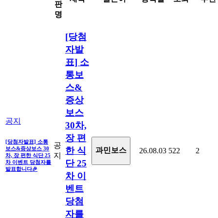
판
명
[당첨
자발
표] 소
통보
스&
증상
보스
공지
30차,
장 편
[당첨자발표] 소통
공
보스&증상보스 30
한 식
과민보스
26.08.03
522
2
지
차, 장 편한 식단 25
단 25
차 이벤트 당첨자를
발표합니다🎉
차 이
벤트
당첨
자를