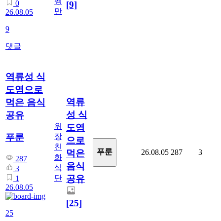
팽
0
[9]
만
26.08.05
9
댓글
역류성 식
도염으로
역류
먹은 음식
성 식
공유
위
도염
장
푸룬
으로
친
푸룬
26.08.05
287
3
먹은
화
287
음식
식
3
단
공유
1
26.08.05
[25]
25