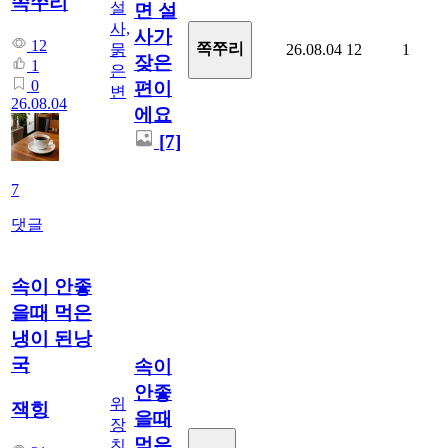
쪽쭈리
설
면 설
사,
사가
12
쪽쭈리
묽
26.08.04
12
1
잦은
1
은
0
편이
변
26.08.04
에요
[7]
7
댓글
속이 안좋
을때 먹은
냉이 된낭
국
속이
안좋
위
잭힝
을때
장
먹은
친