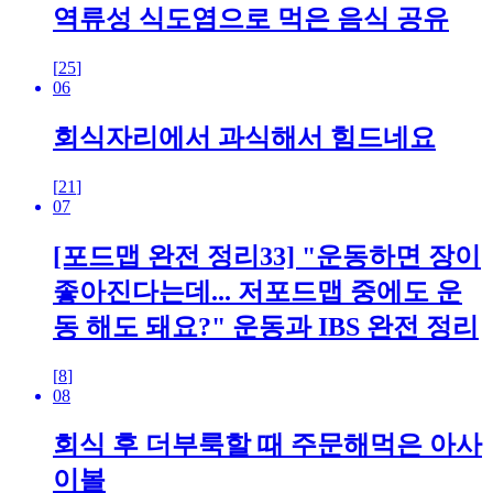
역류성 식도염으로 먹은 음식 공유
[
25
]
06
회식자리에서 과식해서 힘드네요
[
21
]
07
[포드맵 완전 정리33] "운동하면 장이
좋아진다는데... 저포드맵 중에도 운
동 해도 돼요?" 운동과 IBS 완전 정리
[
8
]
08
회식 후 더부룩할 때 주문해먹은 아사
이볼