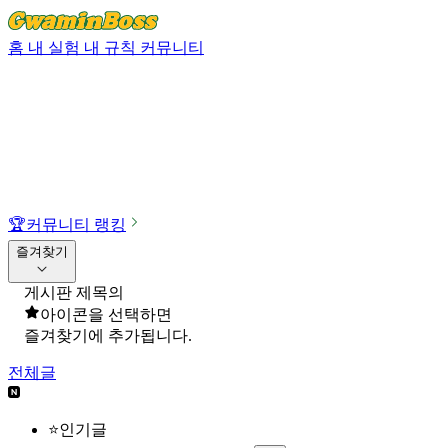
홈
내 실험
내 규칙
커뮤니티
🏆
커뮤니티 랭킹
즐겨찾기
게시판 제목의
아이콘을 선택하면
즐겨찾기에 추가됩니다.
전체글
⭐인기글