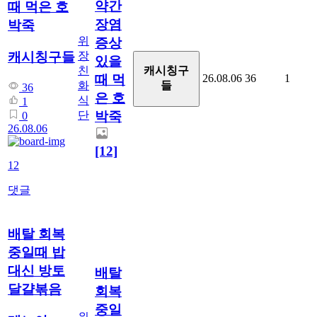
약간
때 먹은 호
장염
박죽
위
증상
장
캐시칭구들
있을
친
캐시칭구
26.08.06
36
1
때 먹
화
들
36
은 호
식
1
단
박죽
0
26.08.06
[12]
12
댓글
배탈 회복
중일때 밥
대신 방토
배탈
달걀볶음
회복
중일
위