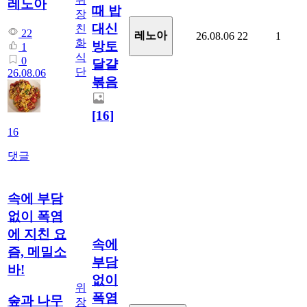
레노아
때 밥
장
대신
친
22
레노아
26.08.06
22
1
화
방토
1
식
0
달걀
단
26.08.06
볶음
[16]
16
댓글
속에 부담
없이 폭염
에 지친 요
속에
즘, 메밀소
부담
바!
없이
위
폭염
숲과 나무
장