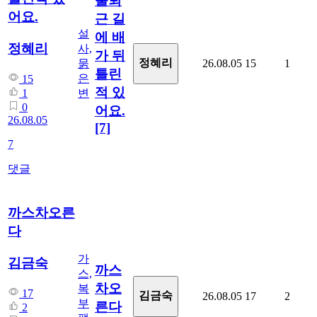
출퇴
어요.
근 길
설
에 배
정혜리
사,
가 뒤
정혜리
묽
26.08.05
15
1
틀린
은
15
적 있
변
1
0
어요.
26.08.05
[7]
7
댓글
까스차오른
다
가
김금숙
까스
스,
차오
복
17
김금숙
26.08.05
17
2
부
른다
2