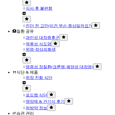
식사 후 불편함
진단 전 고민(이건 무슨 증상일까요?)
🏥질환 공유
과민성 대장증후군
역류성 식도염
위염·장상피화생
염증성 장질환(크론병·궤양성 대장염)
🍴식단 & 제품
위장 친화 식단
포드맵 식단
영양제 & 건기식 후기
처방약 정보
🌱습관 관리