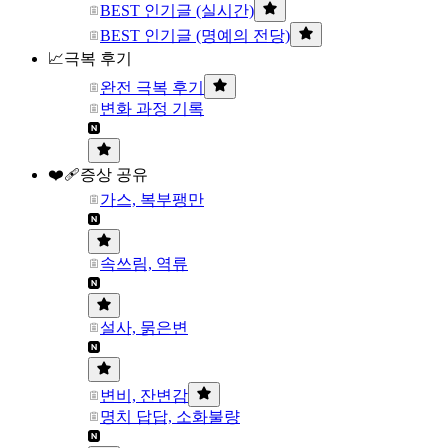
BEST 인기글 (실시간)
BEST 인기글 (명예의 전당)
📈극복 후기
완전 극복 후기
변화 과정 기록
❤️‍🩹증상 공유
가스, 복부팽만
속쓰림, 역류
설사, 묽은변
변비, 잔변감
명치 답답, 소화불량