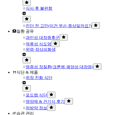
식사 후 불편함
진단 전 고민(이건 무슨 증상일까요?)
🏥질환 공유
과민성 대장증후군
역류성 식도염
위염·장상피화생
염증성 장질환(크론병·궤양성 대장염)
🍴식단 & 제품
위장 친화 식단
포드맵 식단
영양제 & 건기식 후기
처방약 정보
🌱습관 관리