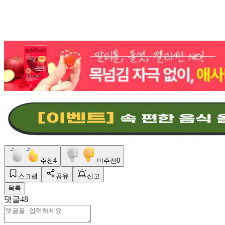
추천
4
비추천
0
스크랩
공유
신고
목록
댓글
48