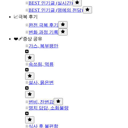
BEST 인기글 (실시간)
BEST 인기글 (명예의 전당)
📈극복 후기
완전 극복 후기
변화 과정 기록
❤️‍🩹증상 공유
가스, 복부팽만
속쓰림, 역류
설사, 묽은변
변비, 잔변감
명치 답답, 소화불량
식사 후 불편함