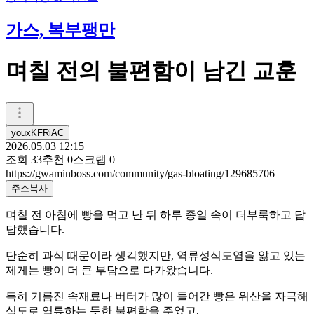
가스, 복부팽만
며칠 전의 불편함이 남긴 교훈
youxKFRiAC
2026.05.03 12:15
조회
33
추천
0
스크랩
0
https://gwaminboss.com/community/gas-bloating/129685706
주소복사
며칠 전 아침에 빵을 먹고 난 뒤 하루 종일 속이 더부룩하고 답
답했습니다.
단순히 과식 때문이라 생각했지만, 역류성식도염을 앓고 있는
제게는 빵이 더 큰 부담으로 다가왔습니다.
특히 기름진 속재료나 버터가 많이 들어간 빵은 위산을 자극해
식도로 역류하는 듯한 불편함을 주었고,