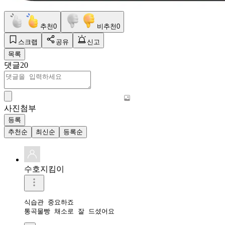
추천
0
비추천
0
스크랩
공유
신고
목록
댓글
20
사진첨부
등록
추천순
최신순
등록순
수호지킴이
식습관 중요하죠 

통곡물빵 채소로 잘 드셨어요