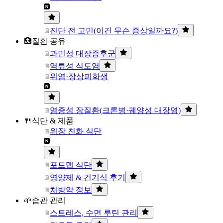
진단 전 고민(이건 무슨 증상일까요?)
🏥질환 공유
과민성 대장증후군
역류성 식도염
위염·장상피화생
염증성 장질환(크론병·궤양성 대장염)
🍴식단 & 제품
위장 친화 식단
포드맵 식단
영양제 & 건기식 후기
처방약 정보
🌱습관 관리
스트레스, 수면 루틴 관리