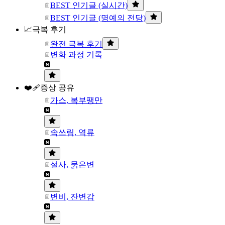
BEST 인기글 (실시간)
BEST 인기글 (명예의 전당)
📈극복 후기
완전 극복 후기
변화 과정 기록
❤️‍🩹증상 공유
가스, 복부팽만
속쓰림, 역류
설사, 묽은변
변비, 잔변감