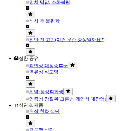
명치 답답, 소화불량
식사 후 불편함
진단 전 고민(이건 무슨 증상일까요?)
🏥질환 공유
과민성 대장증후군
역류성 식도염
위염·장상피화생
염증성 장질환(크론병·궤양성 대장염)
🍴식단 & 제품
위장 친화 식단
포드맵 식단