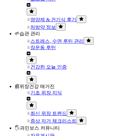
영양제 & 건기식 후기
처방약 정보
🌱습관 관리
스트레스, 수면 루틴 관리
장운동 루틴
건강한 오늘 인증
📰위장건강 매거진
기초 위장 지식
최신 위장 트렌드
증상 자가 체크리스트
🖐과민보스 커뮤니티
자유게시판