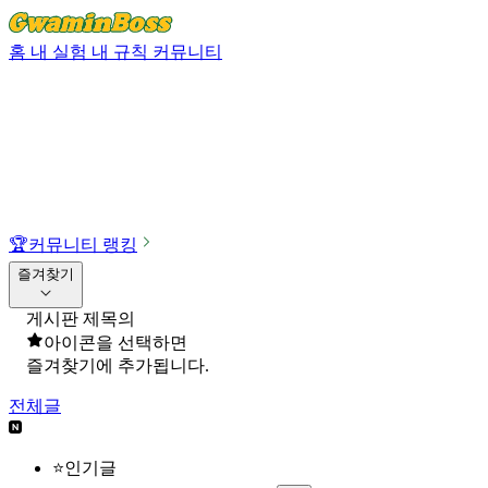
홈
내 실험
내 규칙
커뮤니티
🏆
커뮤니티 랭킹
즐겨찾기
게시판 제목의
아이콘을 선택하면
즐겨찾기에 추가됩니다.
전체글
⭐인기글