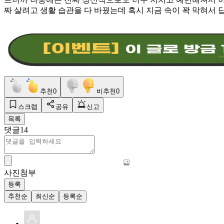
짜 살려고 생활 습관을 다 바꿨는데 혹시 지금 속이 꽉 막혀서
추천
0
비추천
0
스크랩
공유
신고
목록
댓글
14
사진첨부
등록
추천순
최신순
등록순