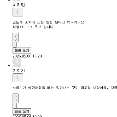
이하린
걷는게 소화에 도움 만힝 된다고 하더라구요

직빵!! ㅋㅋ 웃고 갑니다
0
답글 쓰기
2026.05.06 13:20
이야기
소화기가 예민해졌을 때는 덜어내는 것이 최고의 보약이죠. 자극
0
답글 쓰기
2026.05.06 10:20