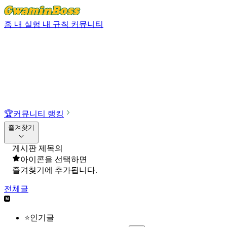
홈
내 실험
내 규칙
커뮤니티
🏆
커뮤니티 랭킹
즐겨찾기
게시판 제목의
아이콘을 선택하면
즐겨찾기에 추가됩니다.
전체글
⭐인기글