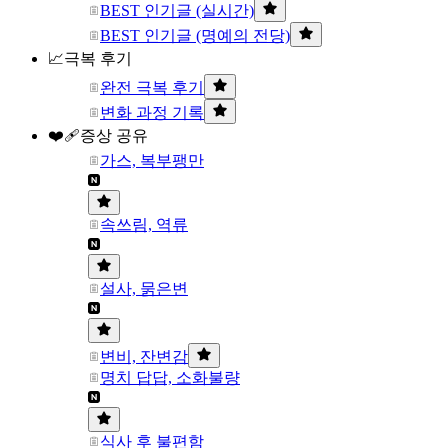
BEST 인기글 (실시간)
BEST 인기글 (명예의 전당)
📈극복 후기
완전 극복 후기
변화 과정 기록
❤️‍🩹증상 공유
가스, 복부팽만
속쓰림, 역류
설사, 묽은변
변비, 잔변감
명치 답답, 소화불량
식사 후 불편함