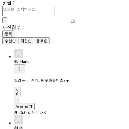
댓글
21
사진첨부
등록
추천순
최신순
등록순
dididada
맛있는건 죄다.탄수화물이죠?ㅜ
0
답글 쓰기
2026.06.19 11:33
형수