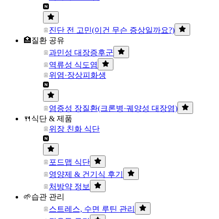
진단 전 고민(이건 무슨 증상일까요?)
🏥질환 공유
과민성 대장증후군
역류성 식도염
위염·장상피화생
염증성 장질환(크론병·궤양성 대장염)
🍴식단 & 제품
위장 친화 식단
포드맵 식단
영양제 & 건기식 후기
처방약 정보
🌱습관 관리
스트레스, 수면 루틴 관리