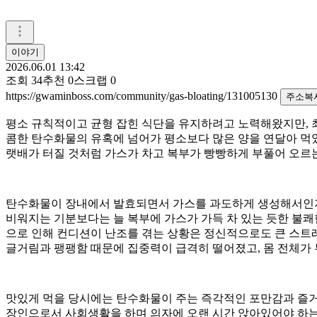
이야기
2026.06.01 13:42
조회
34
추천
0
스크랩
0
https://gwaminboss.com/community/gas-bloating/131005130
주소복
평소 규칙적이고 균형 잡힌 식단을 유지하려고 노력해왔지만, 최
콤한 탄수화물의 유혹에 넘어가 평소보다 많은 양을 연달아 먹었
랫배가 터질 것처럼 가스가 차고 복부가 빵빵하게 부풀어 오르
탄수화물이 장내에서 발효되면서 가스를 과도하게 생성해서인지,
비워지는 기분보다는 늘 복부에 가스가 가득 차 있는 듯한 불쾌
으로 인해 컨디션이 난조를 겪는 상황은 정신적으로도 큰 스트
글거림과 팽팽함 때문에 집중력이 급격히 떨어졌고, 몸 전체가
맛있게 먹을 당시에는 탄수화물이 주는 즉각적인 포만감과 즐거
장인으로서 사회생활을 하며 의자에 오랜 시간 앉아있어야 하는데