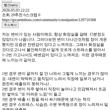
빨간spicy
2026.05.03 22:22
조회
29
추천
0
스크랩
0
https://gwaminboss.com/community/constipation/129710368
주소복사
저는 변비가 있는 사람이예요. 항상 화장실을 갈때 15분정도
앉았다가 나옵니다. 그러다보면 변이 다나간것처럼 장이 개운
했지만 요즘은 잔변감이 있다고 느껴져요.. 그래서 화장실을
갓다오고나서 불안해지면서 알게 모르게 스트레스를 받아서
1~2번 가고나서도 배변감이 있다고 느껴져요. 이런 경우때문
에 느끼는거 같아요.
1번 경우 변이 끝까지 잘 안 나와서 그렇게 느끼는 경우가 많아
요. 대변이 딱딱하고 움직임이 느려서 직장에 일부가 남거나
완전히 배출되지 못하거나2 .
2번 경우 변이 자주 쌓여서 직장이 늘어나고 민감해져서 조금
만 쌓여도 "또 마려운 느낌"이 들고
3번 경우 배출 시 힘을 줘서 싸기때문에 생기는 착각
4번 경우 스트레스, 식습관, 수분 부족등으로 장이 느려져서 일
부분만 배출됨