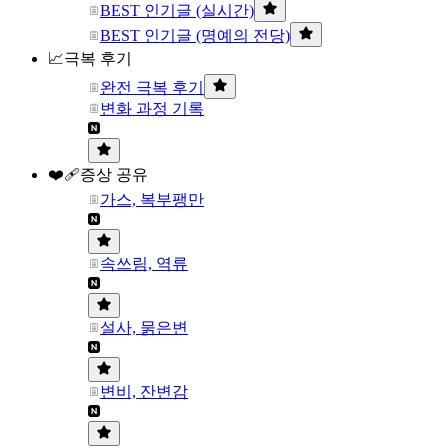
BEST 인기글 (실시간)
BEST 인기글 (명예의 전당)
📈극복 후기
완전 극복 후기
변화 과정 기록
❤️‍🩹증상 공유
가스, 복부팽만
속쓰림, 역류
설사, 묽은변
변비, 잔변감