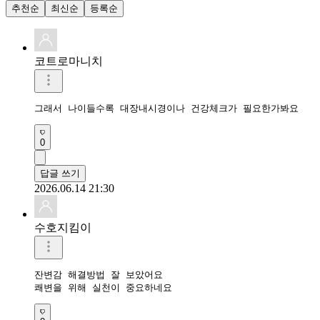
추천순
최신순
등록순
코트로마니치
그래서 나이들수록 대장내시경이나 건강체크가 필요한가봐요
0
답글 쓰기
2026.06.14 21:30
수호지킴이
잔변감 해결방법 잘 보았어요

쾌변을 위해 실천이 중요하네요