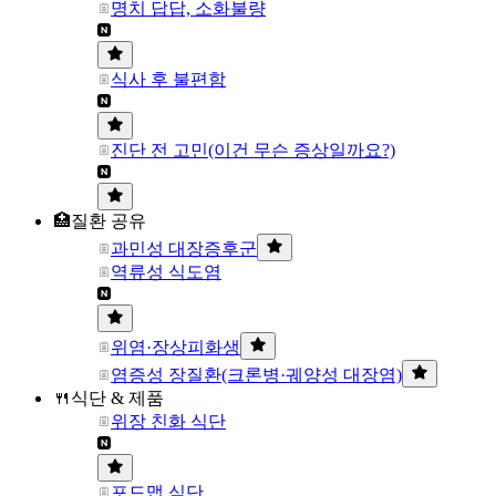
명치 답답, 소화불량
식사 후 불편함
진단 전 고민(이건 무슨 증상일까요?)
🏥질환 공유
과민성 대장증후군
역류성 식도염
위염·장상피화생
염증성 장질환(크론병·궤양성 대장염)
🍴식단 & 제품
위장 친화 식단
포드맵 식단