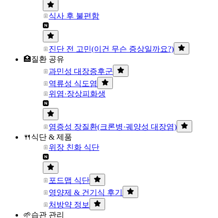
식사 후 불편함
진단 전 고민(이건 무슨 증상일까요?)
🏥질환 공유
과민성 대장증후군
역류성 식도염
위염·장상피화생
염증성 장질환(크론병·궤양성 대장염)
🍴식단 & 제품
위장 친화 식단
포드맵 식단
영양제 & 건기식 후기
처방약 정보
🌱습관 관리