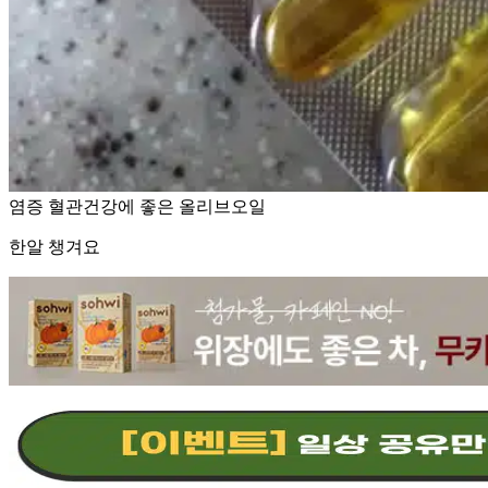
염증 혈관건강에 좋은 올리브오일
한알 챙겨요