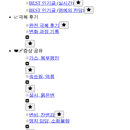
BEST 인기글 (실시간)
BEST 인기글 (명예의 전당)
📈극복 후기
완전 극복 후기
변화 과정 기록
❤️‍🩹증상 공유
가스, 복부팽만
속쓰림, 역류
설사, 묽은변
변비, 잔변감
명치 답답, 소화불량