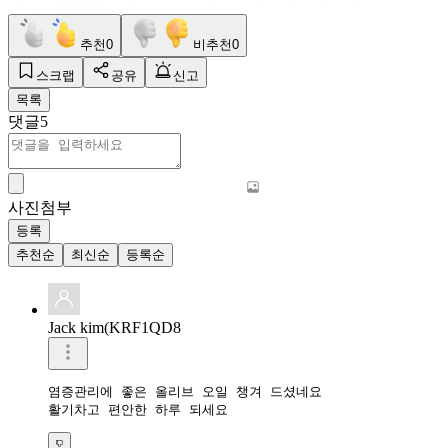
추천
0
비추천
0
스크랩
공유
신고
목록
댓글
5
사진첨부
등록
추천순
최신순
등록순
Jack kim(KRF1QD8
염증관리에 좋은 올리브 오일 챙겨 드셨네요 

활기차고 편안한 하루 되세요 