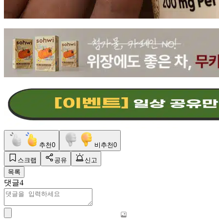
추천
0
비추천
0
스크랩
공유
신고
목록
댓글
4