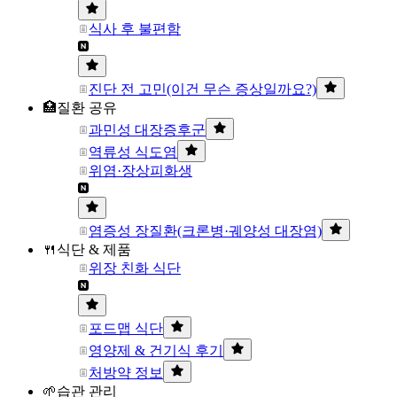
식사 후 불편함
진단 전 고민(이건 무슨 증상일까요?)
🏥질환 공유
과민성 대장증후군
역류성 식도염
위염·장상피화생
염증성 장질환(크론병·궤양성 대장염)
🍴식단 & 제품
위장 친화 식단
포드맵 식단
영양제 & 건기식 후기
처방약 정보
🌱습관 관리