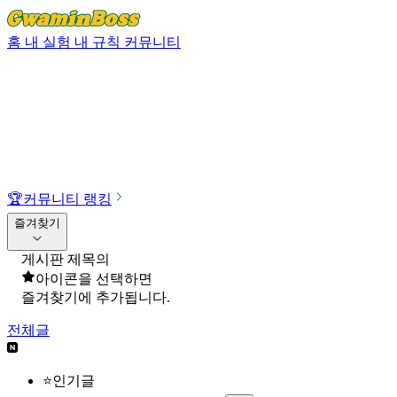
홈
내 실험
내 규칙
커뮤니티
🏆
커뮤니티 랭킹
즐겨찾기
게시판 제목의
아이콘을 선택하면
즐겨찾기에 추가됩니다.
전체글
⭐인기글