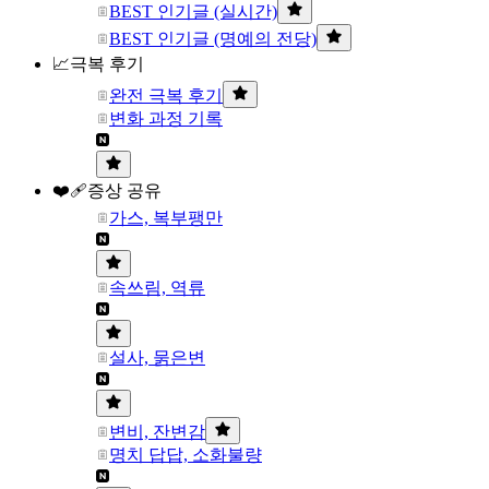
BEST 인기글 (실시간)
BEST 인기글 (명예의 전당)
📈극복 후기
완전 극복 후기
변화 과정 기록
❤️‍🩹증상 공유
가스, 복부팽만
속쓰림, 역류
설사, 묽은변
변비, 잔변감
명치 답답, 소화불량