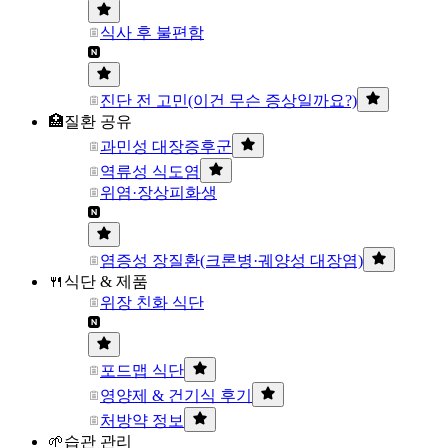
식사 후 불편함
진단 전 고민(이건 무슨 증상일까요?)
🏥질환 공유
과민성 대장증후군
역류성 식도염
위염·장상피화생
염증성 장질환(크론병·궤양성 대장염)
🍴식단 & 제품
위장 친화 식단
포드맵 식단
영양제 & 건기식 후기
처방약 정보
🌱습관 관리