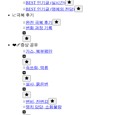
BEST 인기글 (실시간)
BEST 인기글 (명예의 전당)
📈극복 후기
완전 극복 후기
변화 과정 기록
❤️‍🩹증상 공유
가스, 복부팽만
속쓰림, 역류
설사, 묽은변
변비, 잔변감
명치 답답, 소화불량