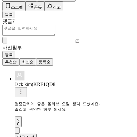
스크랩
공유
신고
목록
댓글
7
사진첨부
등록
추천순
최신순
등록순
Jack kim(KRF1QD8
염증관리에 좋은 올리브 오일 챙겨 드셨네요.

즐겁고 편안한 하루 되세요 
0