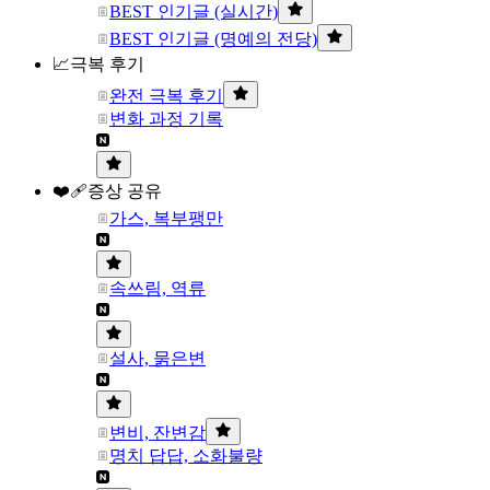
BEST 인기글 (실시간)
BEST 인기글 (명예의 전당)
📈극복 후기
완전 극복 후기
변화 과정 기록
❤️‍🩹증상 공유
가스, 복부팽만
속쓰림, 역류
설사, 묽은변
변비, 잔변감
명치 답답, 소화불량