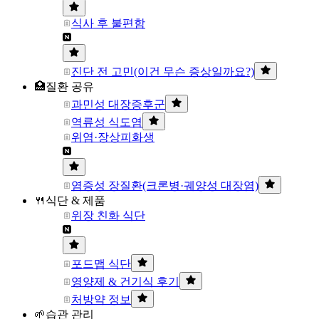
식사 후 불편함
진단 전 고민(이건 무슨 증상일까요?)
🏥질환 공유
과민성 대장증후군
역류성 식도염
위염·장상피화생
염증성 장질환(크론병·궤양성 대장염)
🍴식단 & 제품
위장 친화 식단
포드맵 식단
영양제 & 건기식 후기
처방약 정보
🌱습관 관리