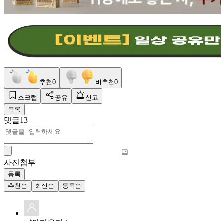
추천
0
비추천
0
스크랩
공유
신고
목록
댓글
13
사진첨부
등록
추천순
최신순
등록순