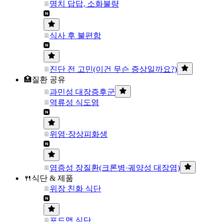
명치 답답, 소화불량
식사 후 불편함
진단 전 고민(이건 무슨 증상일까요?)
🏥질환 공유
과민성 대장증후군
역류성 식도염
위염·장상피화생
염증성 장질환(크론병·궤양성 대장염)
🍴식단 & 제품
위장 친화 식단
포드맵 식단