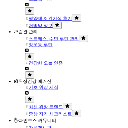
영양제 & 건기식 후기
처방약 정보
🌱습관 관리
스트레스, 수면 루틴 관리
장운동 루틴
건강한 오늘 인증
📰위장건강 매거진
기초 위장 지식
최신 위장 트렌드
증상 자가 체크리스트
🖐과민보스 커뮤니티
자유게시판