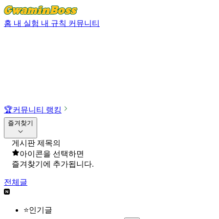
홈
내 실험
내 규칙
커뮤니티
🏆
커뮤니티 랭킹
즐겨찾기
게시판 제목의
아이콘을 선택하면
즐겨찾기에 추가됩니다.
전체글
⭐인기글