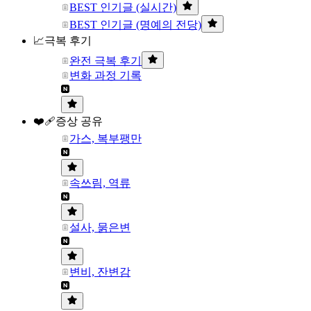
BEST 인기글 (실시간)
BEST 인기글 (명예의 전당)
📈극복 후기
완전 극복 후기
변화 과정 기록
❤️‍🩹증상 공유
가스, 복부팽만
속쓰림, 역류
설사, 묽은변
변비, 잔변감