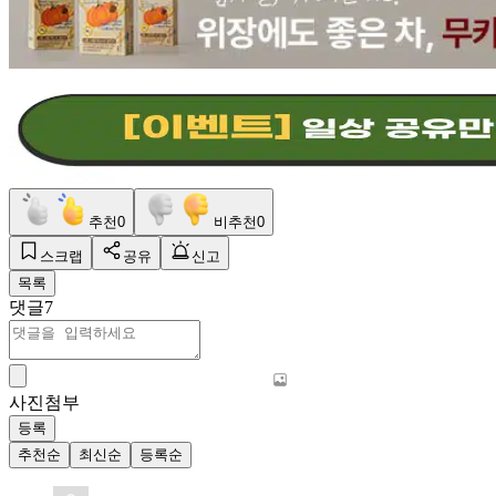
추천
0
비추천
0
스크랩
공유
신고
목록
댓글
7
사진첨부
등록
추천순
최신순
등록순