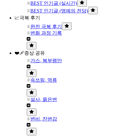
BEST 인기글 (실시간)
BEST 인기글 (명예의 전당)
📈극복 후기
완전 극복 후기
변화 과정 기록
❤️‍🩹증상 공유
가스, 복부팽만
속쓰림, 역류
설사, 묽은변
변비, 잔변감