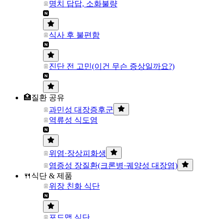
명치 답답, 소화불량
식사 후 불편함
진단 전 고민(이건 무슨 증상일까요?)
🏥질환 공유
과민성 대장증후군
역류성 식도염
위염·장상피화생
염증성 장질환(크론병·궤양성 대장염)
🍴식단 & 제품
위장 친화 식단
포드맵 식단