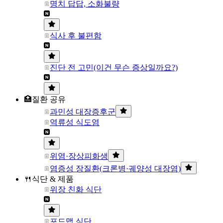
명치 답답, 소화불량
식사 후 불편함
진단 전 고민(이건 무슨 증상일까요?)
🏥질환 공유
과민성 대장증후군
역류성 식도염
위염·장상피화생
염증성 장질환(크론병·궤양성 대장염)
🍴식단 & 제품
위장 친화 식단
포드맵 식단