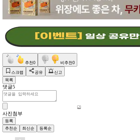
추천
0
비추천
0
스크랩
공유
신고
목록
댓글
5
사진첨부
등록
추천순
최신순
등록순