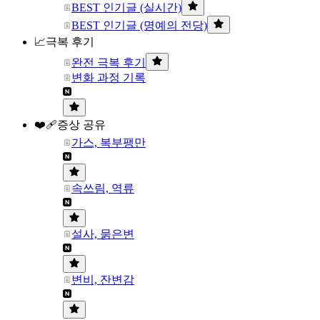
BEST 인기글 (실시간)
BEST 인기글 (명예의 전당)
📈극복 후기
완전 극복 후기
변화 과정 기록
❤️‍🩹증상 공유
가스, 복부팽만
속쓰림, 역류
설사, 묽은변
변비, 잔변감