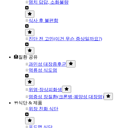
명치 답답, 소화불량
식사 후 불편함
진단 전 고민(이건 무슨 증상일까요?)
🏥질환 공유
과민성 대장증후군
역류성 식도염
위염·장상피화생
염증성 장질환(크론병·궤양성 대장염)
🍴식단 & 제품
위장 친화 식단
포드맵 식단