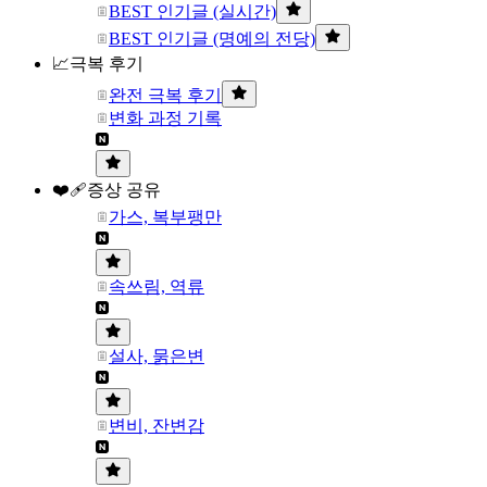
BEST 인기글 (실시간)
BEST 인기글 (명예의 전당)
📈극복 후기
완전 극복 후기
변화 과정 기록
❤️‍🩹증상 공유
가스, 복부팽만
속쓰림, 역류
설사, 묽은변
변비, 잔변감