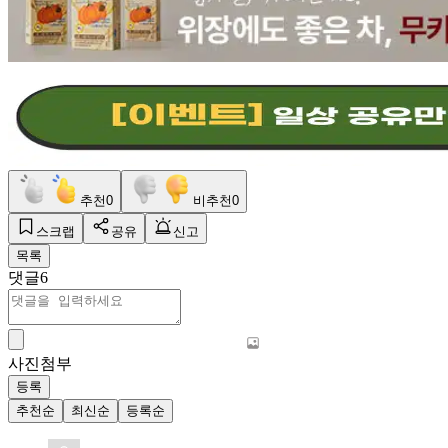
추천
0
비추천
0
스크랩
공유
신고
목록
댓글
6
사진첨부
등록
추천순
최신순
등록순