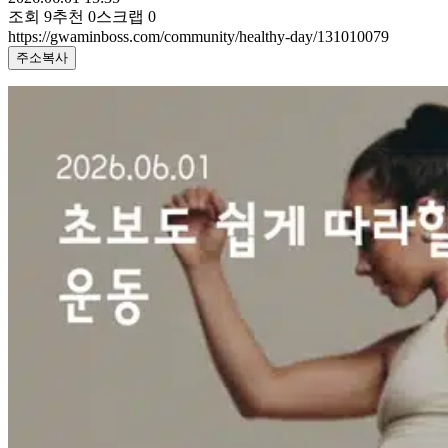
조회
9
추천
0
스크랩
0
https://gwaminboss.com/community/healthy-day/131010079
주소복사