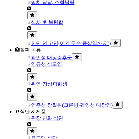
명치 답답, 소화불량
식사 후 불편함
진단 전 고민(이건 무슨 증상일까요?)
🏥질환 공유
과민성 대장증후군
역류성 식도염
위염·장상피화생
염증성 장질환(크론병·궤양성 대장염)
🍴식단 & 제품
위장 친화 식단
포드맵 식단