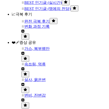
BEST 인기글 (실시간)
BEST 인기글 (명예의 전당)
📈극복 후기
완전 극복 후기
변화 과정 기록
❤️‍🩹증상 공유
가스, 복부팽만
속쓰림, 역류
설사, 묽은변
변비, 잔변감