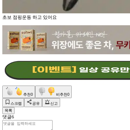
초보 점핑운동 하고 있어요
추천
0
비추천
0
스크랩
공유
신고
목록
댓글
6