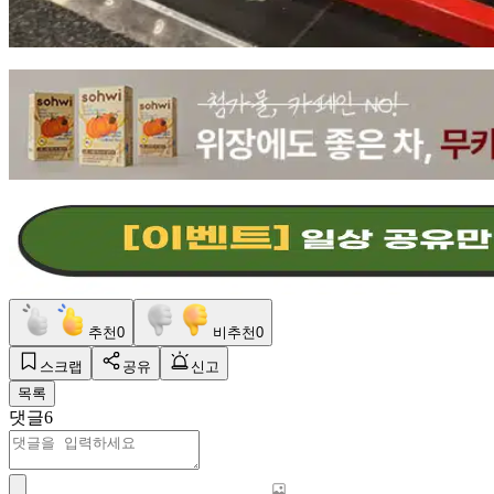
추천
0
비추천
0
스크랩
공유
신고
목록
댓글
6