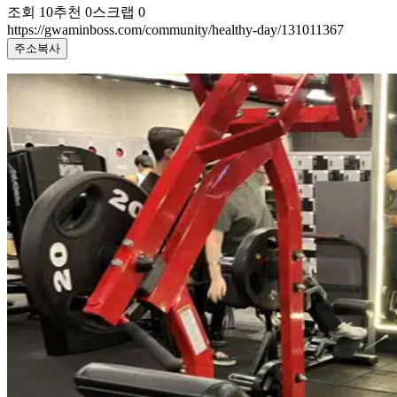
조회
10
추천
0
스크랩
0
https://gwaminboss.com/community/healthy-day/131011367
주소복사