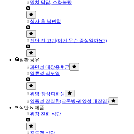
명치 답답, 소화불량
식사 후 불편함
진단 전 고민(이건 무슨 증상일까요?)
🏥질환 공유
과민성 대장증후군
역류성 식도염
위염·장상피화생
염증성 장질환(크론병·궤양성 대장염)
🍴식단 & 제품
위장 친화 식단
포드맵 식단