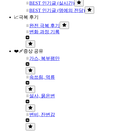
BEST 인기글 (실시간)
BEST 인기글 (명예의 전당)
📈극복 후기
완전 극복 후기
변화 과정 기록
❤️‍🩹증상 공유
가스, 복부팽만
속쓰림, 역류
설사, 묽은변
변비, 잔변감