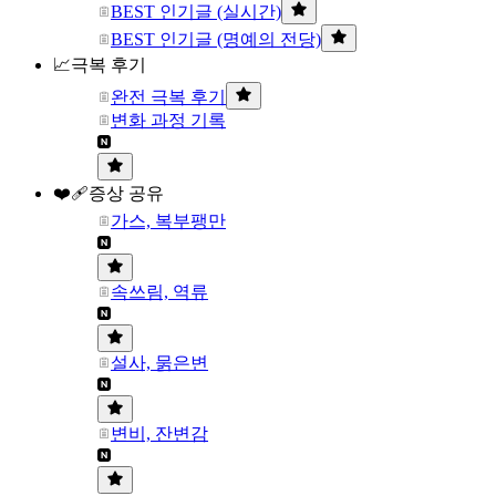
BEST 인기글 (실시간)
BEST 인기글 (명예의 전당)
📈극복 후기
완전 극복 후기
변화 과정 기록
❤️‍🩹증상 공유
가스, 복부팽만
속쓰림, 역류
설사, 묽은변
변비, 잔변감