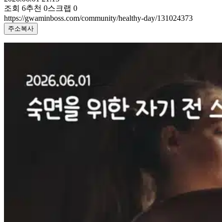
조회
6
추천
0
스크랩
0
https://gwaminboss.com/community/healthy-day/131024373
주소복사