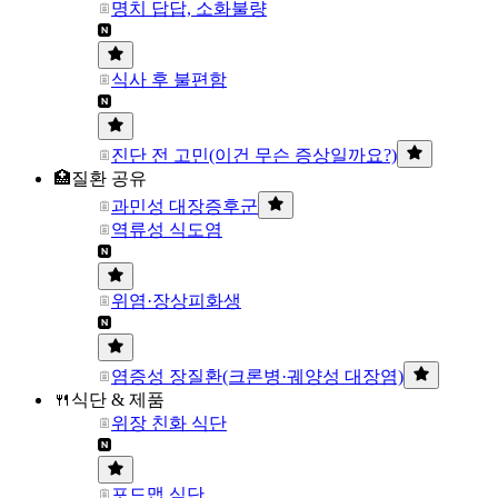
명치 답답, 소화불량
식사 후 불편함
진단 전 고민(이건 무슨 증상일까요?)
🏥질환 공유
과민성 대장증후군
역류성 식도염
위염·장상피화생
염증성 장질환(크론병·궤양성 대장염)
🍴식단 & 제품
위장 친화 식단
포드맵 식단