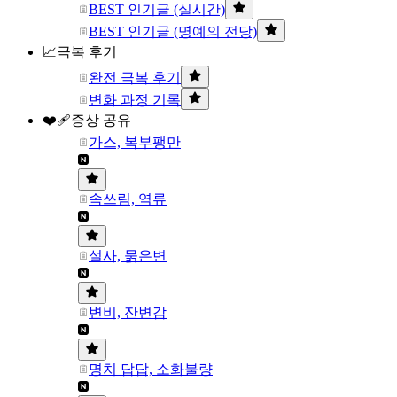
BEST 인기글 (실시간)
BEST 인기글 (명예의 전당)
📈극복 후기
완전 극복 후기
변화 과정 기록
❤️‍🩹증상 공유
가스, 복부팽만
속쓰림, 역류
설사, 묽은변
변비, 잔변감
명치 답답, 소화불량