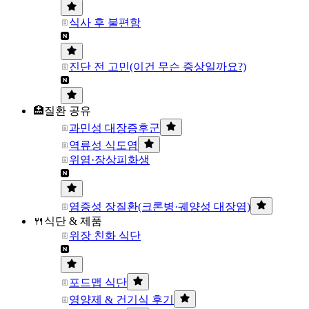
식사 후 불편함
진단 전 고민(이건 무슨 증상일까요?)
🏥질환 공유
과민성 대장증후군
역류성 식도염
위염·장상피화생
염증성 장질환(크론병·궤양성 대장염)
🍴식단 & 제품
위장 친화 식단
포드맵 식단
영양제 & 건기식 후기