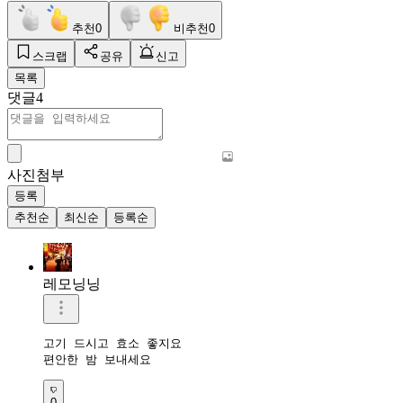
추천
0
비추천
0
스크랩
공유
신고
목록
댓글
4
사진첨부
등록
추천순
최신순
등록순
레모닝닝
고기 드시고 효소 좋지요

편안한 밤 보내세요 
0