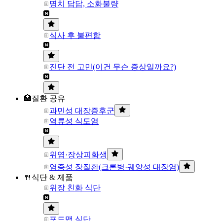
명치 답답, 소화불량
식사 후 불편함
진단 전 고민(이건 무슨 증상일까요?)
🏥질환 공유
과민성 대장증후군
역류성 식도염
위염·장상피화생
염증성 장질환(크론병·궤양성 대장염)
🍴식단 & 제품
위장 친화 식단
포드맵 식단