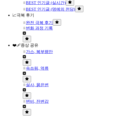
BEST 인기글 (실시간)
BEST 인기글 (명예의 전당)
📈극복 후기
완전 극복 후기
변화 과정 기록
❤️‍🩹증상 공유
가스, 복부팽만
속쓰림, 역류
설사, 묽은변
변비, 잔변감