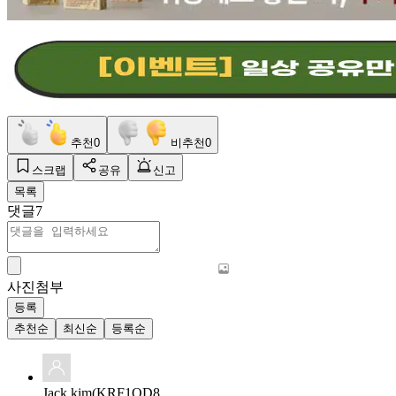
추천
0
비추천
0
스크랩
공유
신고
목록
댓글
7
사진첨부
등록
추천순
최신순
등록순
Jack kim(KRF1QD8