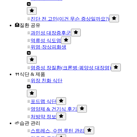
진단 전 고민(이건 무슨 증상일까요?)
🏥질환 공유
과민성 대장증후군
역류성 식도염
위염·장상피화생
염증성 장질환(크론병·궤양성 대장염)
🍴식단 & 제품
위장 친화 식단
포드맵 식단
영양제 & 건기식 후기
처방약 정보
🌱습관 관리
스트레스, 수면 루틴 관리