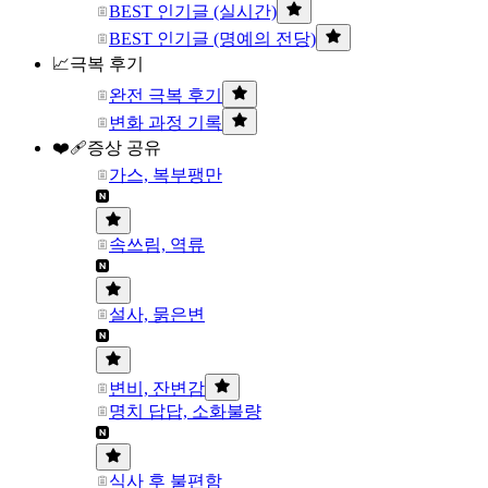
BEST 인기글 (실시간)
BEST 인기글 (명예의 전당)
📈극복 후기
완전 극복 후기
변화 과정 기록
❤️‍🩹증상 공유
가스, 복부팽만
속쓰림, 역류
설사, 묽은변
변비, 잔변감
명치 답답, 소화불량
식사 후 불편함