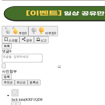
추천
0
비추천
0
스크랩
공유
신고
목록
댓글
9
사진첨부
등록
추천순
최신순
등록순
Jack kim(KRF1QD8