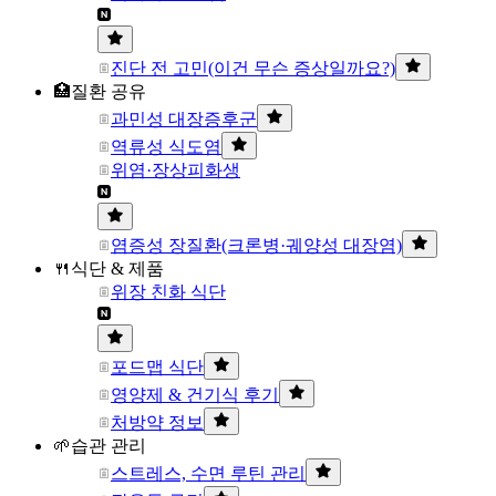
진단 전 고민(이건 무슨 증상일까요?)
🏥질환 공유
과민성 대장증후군
역류성 식도염
위염·장상피화생
염증성 장질환(크론병·궤양성 대장염)
🍴식단 & 제품
위장 친화 식단
포드맵 식단
영양제 & 건기식 후기
처방약 정보
🌱습관 관리
스트레스, 수면 루틴 관리