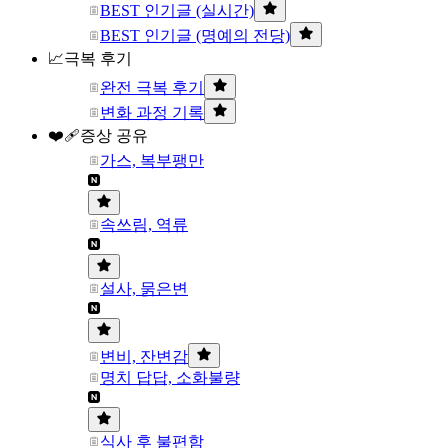
BEST 인기글 (실시간)
BEST 인기글 (명예의 전당)
📈극복 후기
완전 극복 후기
변화 과정 기록
❤️‍🩹증상 공유
가스, 복부팽만
속쓰림, 역류
설사, 묽은변
변비, 잔변감
명치 답답, 소화불량
식사 후 불편함