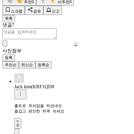
추천
0
비추천
0
스크랩
공유
신고
목록
댓글
7
사진첨부
등록
추천순
최신순
등록순
Jack kim(KRF1QD8
홈트로 푸쉬업을 하셨네요 

즐겁고 편안한 하루 되세요 
0