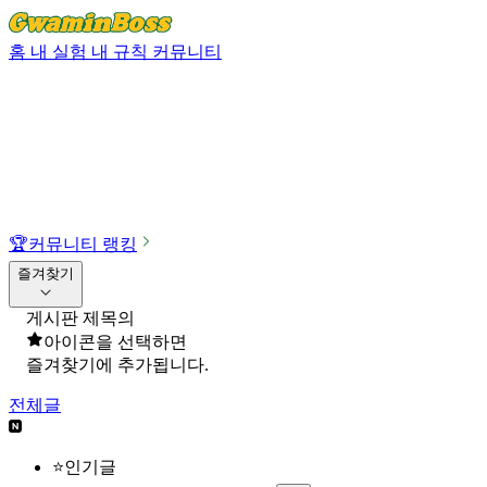
홈
내 실험
내 규칙
커뮤니티
🏆
커뮤니티 랭킹
즐겨찾기
게시판 제목의
아이콘을 선택하면
즐겨찾기에 추가됩니다.
전체글
⭐인기글