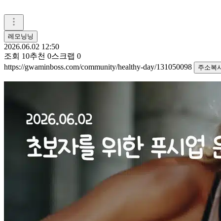
레모닝닝
2026.06.02 12:50
조회
10
추천
0
스크랩
0
https://gwaminboss.com/community/healthy-day/131050098
주소복