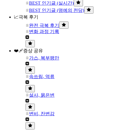
BEST 인기글 (실시간)
BEST 인기글 (명예의 전당)
📈극복 후기
완전 극복 후기
변화 과정 기록
❤️‍🩹증상 공유
가스, 복부팽만
속쓰림, 역류
설사, 묽은변
변비, 잔변감