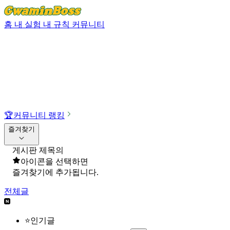
홈
내 실험
내 규칙
커뮤니티
🏆
커뮤니티 랭킹
즐겨찾기
게시판 제목의
아이콘을 선택하면
즐겨찾기에 추가됩니다.
전체글
⭐인기글