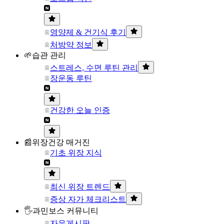
영양제 & 건기식 후기
처방약 정보
🌱습관 관리
스트레스, 수면 루틴 관리
장운동 루틴
건강한 오늘 인증
📰위장건강 매거진
기초 위장 지식
최신 위장 트렌드
증상 자가 체크리스트
🖐과민보스 커뮤니티
자유게시판