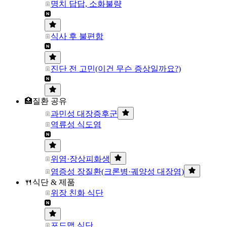
명치 답답, 소화불량
식사 후 불편함
진단 전 고민(이건 무슨 증상일까요?)
🏥질환 공유
과민성 대장증후군
역류성 식도염
위염·장상피화생
염증성 장질환(크론병·궤양성 대장염)
🍴식단 & 제품
위장 친화 식단
포드맵 식단