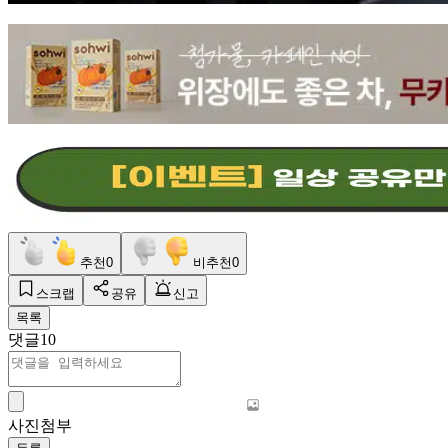
추천
0
비추천
0
스크랩
공유
신고
목록
댓글
10
사진첨부