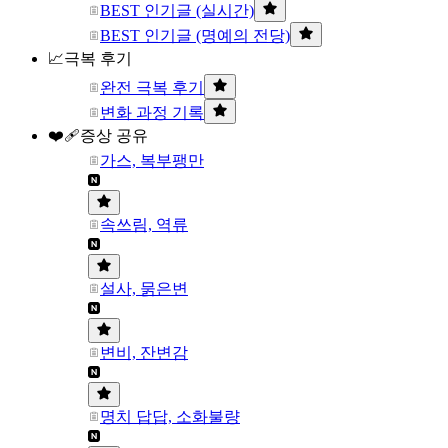
BEST 인기글 (실시간)
BEST 인기글 (명예의 전당)
📈극복 후기
완전 극복 후기
변화 과정 기록
❤️‍🩹증상 공유
가스, 복부팽만
속쓰림, 역류
설사, 묽은변
변비, 잔변감
명치 답답, 소화불량