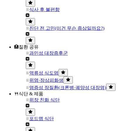
식사 후 불편함
진단 전 고민(이건 무슨 증상일까요?)
🏥질환 공유
과민성 대장증후군
역류성 식도염
위염·장상피화생
염증성 장질환(크론병·궤양성 대장염)
🍴식단 & 제품
위장 친화 식단
포드맵 식단