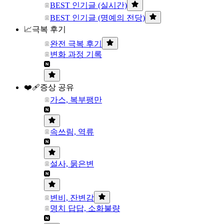
BEST 인기글 (실시간)
BEST 인기글 (명예의 전당)
📈극복 후기
완전 극복 후기
변화 과정 기록
❤️‍🩹증상 공유
가스, 복부팽만
속쓰림, 역류
설사, 묽은변
변비, 잔변감
명치 답답, 소화불량