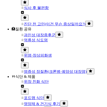
식사 후 불편함
진단 전 고민(이건 무슨 증상일까요?)
🏥질환 공유
과민성 대장증후군
역류성 식도염
위염·장상피화생
염증성 장질환(크론병·궤양성 대장염)
🍴식단 & 제품
위장 친화 식단
포드맵 식단
영양제 & 건기식 후기