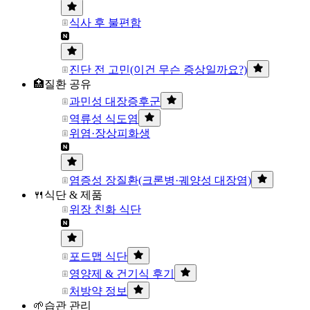
식사 후 불편함
진단 전 고민(이건 무슨 증상일까요?)
🏥질환 공유
과민성 대장증후군
역류성 식도염
위염·장상피화생
염증성 장질환(크론병·궤양성 대장염)
🍴식단 & 제품
위장 친화 식단
포드맵 식단
영양제 & 건기식 후기
처방약 정보
🌱습관 관리