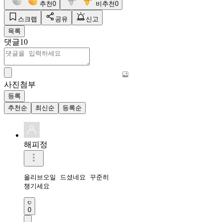
추천
0
비추천
0
스크랩
공유
신고
목록
댓글
10
사진첨부
등록
추천순
최신순
등록순
해피정
올리브오일 드셨네요 꾸준히 

챙기세요 
0