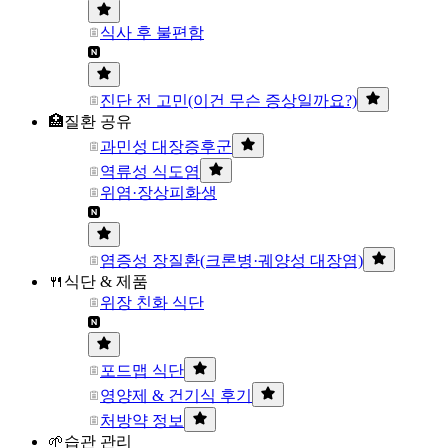
식사 후 불편함
진단 전 고민(이건 무슨 증상일까요?)
🏥질환 공유
과민성 대장증후군
역류성 식도염
위염·장상피화생
염증성 장질환(크론병·궤양성 대장염)
🍴식단 & 제품
위장 친화 식단
포드맵 식단
영양제 & 건기식 후기
처방약 정보
🌱습관 관리