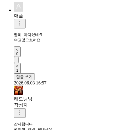
애플
빨리 마치셨네요 

수고많으셨어요 
0
1
답글 쓰기
2026.06.03 16:57
레모닝닝
작성자
감사합니다 

편안한 저녁 보내세요 