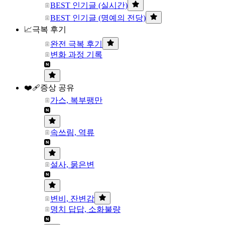
BEST 인기글 (실시간)
BEST 인기글 (명예의 전당)
📈극복 후기
완전 극복 후기
변화 과정 기록
❤️‍🩹증상 공유
가스, 복부팽만
속쓰림, 역류
설사, 묽은변
변비, 잔변감
명치 답답, 소화불량