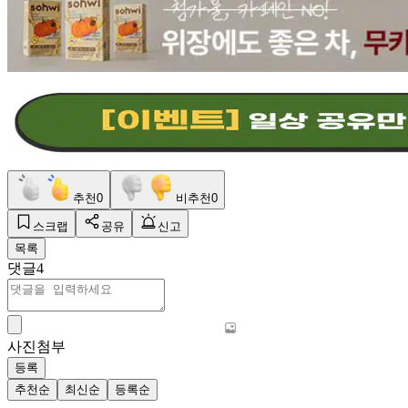
추천
0
비추천
0
스크랩
공유
신고
목록
댓글
4
사진첨부
등록
추천순
최신순
등록순