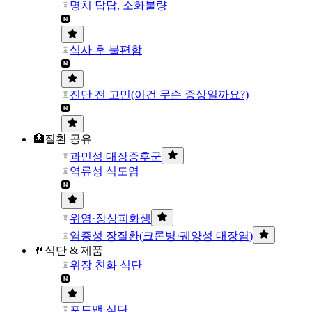
명치 답답, 소화불량
식사 후 불편함
진단 전 고민(이건 무슨 증상일까요?)
🏥질환 공유
과민성 대장증후군
역류성 식도염
위염·장상피화생
염증성 장질환(크론병·궤양성 대장염)
🍴식단 & 제품
위장 친화 식단
포드맵 식단