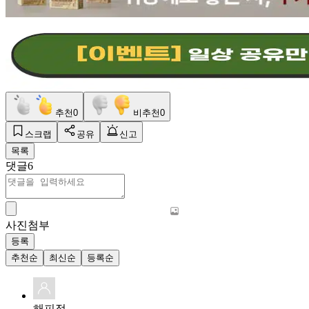
추천
0
비추천
0
스크랩
공유
신고
목록
댓글
6
사진첨부
등록
추천순
최신순
등록순
해피정