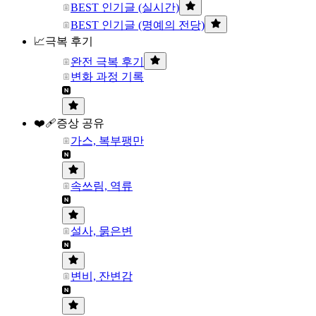
BEST 인기글 (실시간)
BEST 인기글 (명예의 전당)
📈극복 후기
완전 극복 후기
변화 과정 기록
❤️‍🩹증상 공유
가스, 복부팽만
속쓰림, 역류
설사, 묽은변
변비, 잔변감