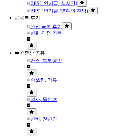
BEST 인기글 (실시간)
BEST 인기글 (명예의 전당)
📈극복 후기
완전 극복 후기
변화 과정 기록
❤️‍🩹증상 공유
가스, 복부팽만
속쓰림, 역류
설사, 묽은변
변비, 잔변감