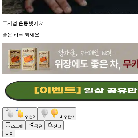
푸시업 운동했어요
좋은 하루 되세요
추천
0
비추천
0
스크랩
공유
신고
목록