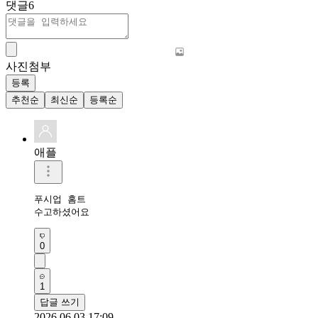
댓글
6
사진첨부
등록
추천순
최신순
등록순
애플
푸시업 홈트 

수고하셨어요 
0
1
답글 쓰기
2026.06.03 17:09