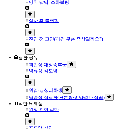
명치 답답, 소화불량
식사 후 불편함
진단 전 고민(이건 무슨 증상일까요?)
🏥질환 공유
과민성 대장증후군
역류성 식도염
위염·장상피화생
염증성 장질환(크론병·궤양성 대장염)
🍴식단 & 제품
위장 친화 식단
포드맵 식단