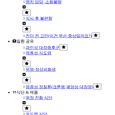
명치 답답, 소화불량
식사 후 불편함
진단 전 고민(이건 무슨 증상일까요?)
🏥질환 공유
과민성 대장증후군
역류성 식도염
위염·장상피화생
염증성 장질환(크론병·궤양성 대장염)
🍴식단 & 제품
위장 친화 식단
포드맵 식단