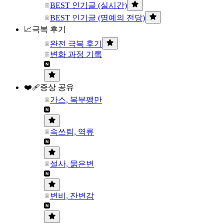
BEST 인기글 (실시간)
BEST 인기글 (명예의 전당)
📈극복 후기
완전 극복 후기
변화 과정 기록
❤️‍🩹증상 공유
가스, 복부팽만
속쓰림, 역류
설사, 묽은변
변비, 잔변감