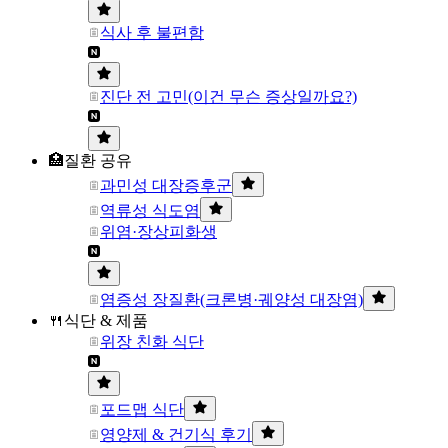
식사 후 불편함
진단 전 고민(이건 무슨 증상일까요?)
🏥질환 공유
과민성 대장증후군
역류성 식도염
위염·장상피화생
염증성 장질환(크론병·궤양성 대장염)
🍴식단 & 제품
위장 친화 식단
포드맵 식단
영양제 & 건기식 후기