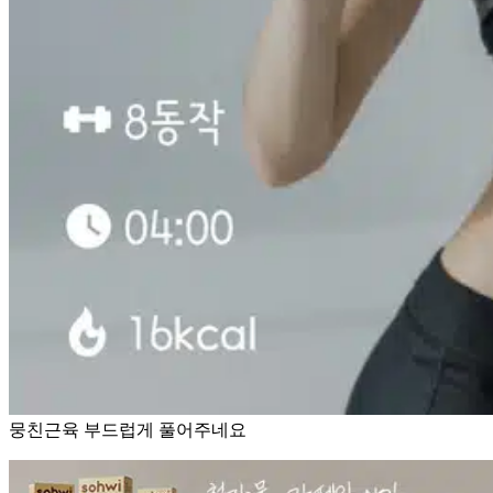
뭉친근육 부드럽게 풀어주네요