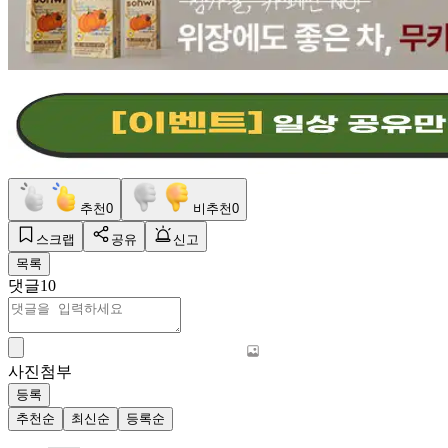
추천
0
비추천
0
스크랩
공유
신고
목록
댓글
10
사진첨부
등록
추천순
최신순
등록순