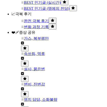
BEST 인기글 (실시간)
BEST 인기글 (명예의 전당)
📈극복 후기
완전 극복 후기
변화 과정 기록
❤️‍🩹증상 공유
가스, 복부팽만
속쓰림, 역류
설사, 묽은변
변비, 잔변감
명치 답답, 소화불량