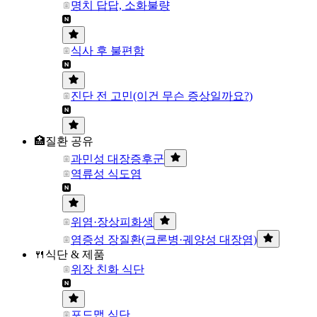
명치 답답, 소화불량
식사 후 불편함
진단 전 고민(이건 무슨 증상일까요?)
🏥질환 공유
과민성 대장증후군
역류성 식도염
위염·장상피화생
염증성 장질환(크론병·궤양성 대장염)
🍴식단 & 제품
위장 친화 식단
포드맵 식단