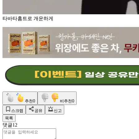
타바타홈트로 개운하게
추천
0
비추천
0
스크랩
공유
신고
목록
댓글
12