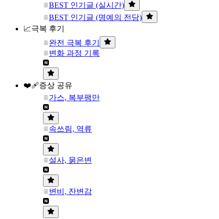
BEST 인기글 (실시간)
BEST 인기글 (명예의 전당)
📈극복 후기
완전 극복 후기
변화 과정 기록
❤️‍🩹증상 공유
가스, 복부팽만
속쓰림, 역류
설사, 묽은변
변비, 잔변감