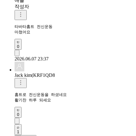
애플
작성자
타바타홈트 전신운동 

마쳤어요 
0
2026.06.07 23:37
Jack kim(KRF1QD8
홈트로 전신운동을 하셨네요 

활기찬 하루 되세요 
0
1