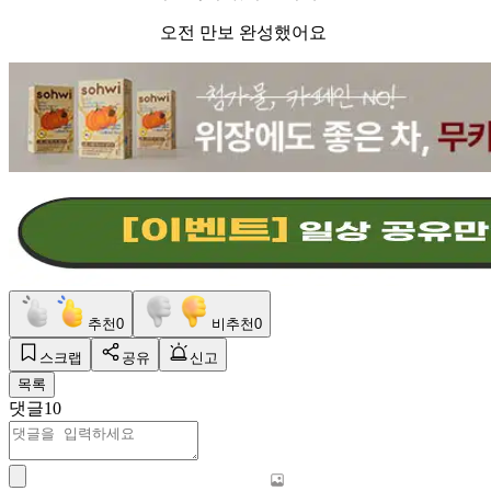
오전 만보 완성했어요
추천
0
비추천
0
스크랩
공유
신고
목록
댓글
10