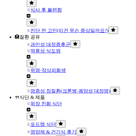
식사 후 불편함
진단 전 고민(이건 무슨 증상일까요?)
🏥질환 공유
과민성 대장증후군
역류성 식도염
위염·장상피화생
염증성 장질환(크론병·궤양성 대장염)
🍴식단 & 제품
위장 친화 식단
포드맵 식단
영양제 & 건기식 후기