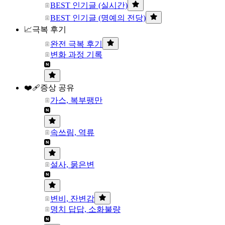
BEST 인기글 (실시간)
BEST 인기글 (명예의 전당)
📈극복 후기
완전 극복 후기
변화 과정 기록
❤️‍🩹증상 공유
가스, 복부팽만
속쓰림, 역류
설사, 묽은변
변비, 잔변감
명치 답답, 소화불량