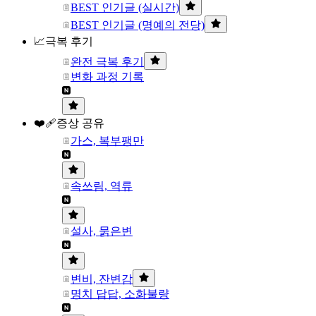
BEST 인기글 (실시간)
BEST 인기글 (명예의 전당)
📈극복 후기
완전 극복 후기
변화 과정 기록
❤️‍🩹증상 공유
가스, 복부팽만
속쓰림, 역류
설사, 묽은변
변비, 잔변감
명치 답답, 소화불량