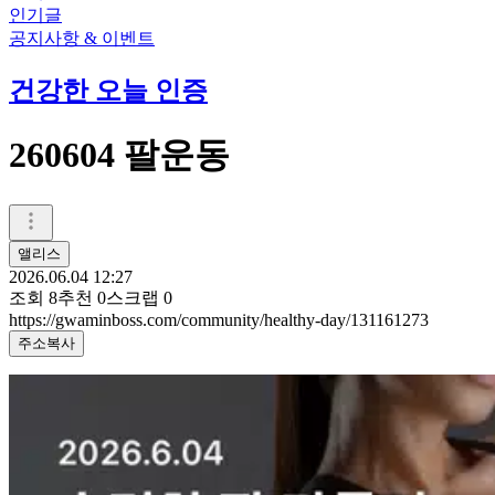
인기글
공지사항 & 이벤트
건강한 오늘 인증
260604 팔운동
앨리스
2026.06.04 12:27
조회
8
추천
0
스크랩
0
https://gwaminboss.com/community/healthy-day/131161273
주소복사