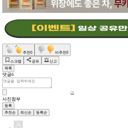
추천
0
비추천
0
스크랩
공유
신고
목록
댓글
6
사진첨부
등록
추천순
최신순
등록순