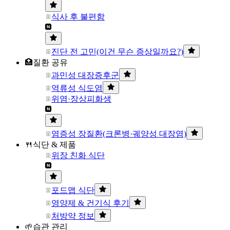
식사 후 불편함
진단 전 고민(이건 무슨 증상일까요?)
🏥질환 공유
과민성 대장증후군
역류성 식도염
위염·장상피화생
염증성 장질환(크론병·궤양성 대장염)
🍴식단 & 제품
위장 친화 식단
포드맵 식단
영양제 & 건기식 후기
처방약 정보
🌱습관 관리