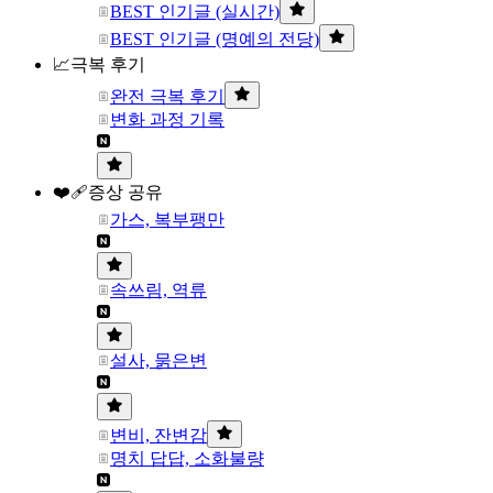
BEST 인기글 (실시간)
BEST 인기글 (명예의 전당)
📈극복 후기
완전 극복 후기
변화 과정 기록
❤️‍🩹증상 공유
가스, 복부팽만
속쓰림, 역류
설사, 묽은변
변비, 잔변감
명치 답답, 소화불량