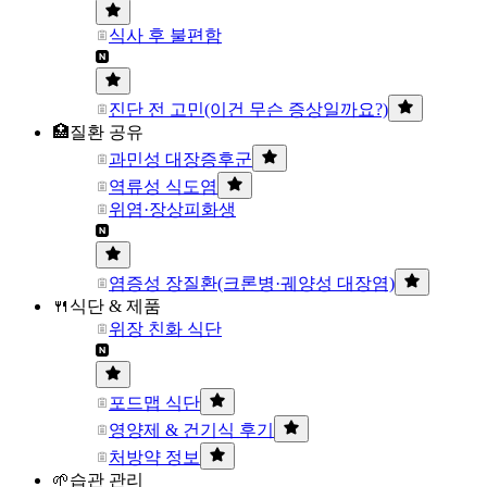
식사 후 불편함
진단 전 고민(이건 무슨 증상일까요?)
🏥질환 공유
과민성 대장증후군
역류성 식도염
위염·장상피화생
염증성 장질환(크론병·궤양성 대장염)
🍴식단 & 제품
위장 친화 식단
포드맵 식단
영양제 & 건기식 후기
처방약 정보
🌱습관 관리