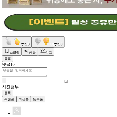
추천
0
비추천
0
스크랩
공유
신고
목록
댓글
10
사진첨부
등록
추천순
최신순
등록순