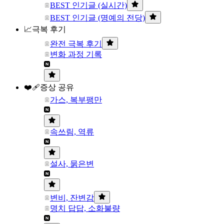
BEST 인기글 (실시간)
BEST 인기글 (명예의 전당)
📈극복 후기
완전 극복 후기
변화 과정 기록
❤️‍🩹증상 공유
가스, 복부팽만
속쓰림, 역류
설사, 묽은변
변비, 잔변감
명치 답답, 소화불량