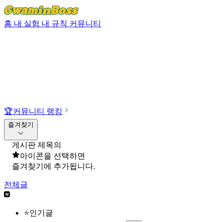
홈
내 실험
내 규칙
커뮤니티
🏆
커뮤니티 랭킹
즐겨찾기
게시판 제목의
아이콘을 선택하면
즐겨찾기에 추가됩니다.
전체글
⭐인기글