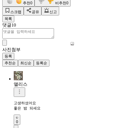
추천
0
비추천
0
스크랩
공유
신고
목록
댓글
10
사진첨부
등록
추천순
최신순
등록순
앨리스
고생하셨어요

좋은 밤 되세요
0