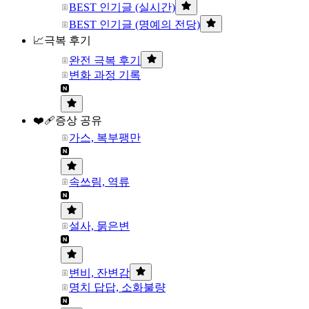
BEST 인기글 (실시간)
BEST 인기글 (명예의 전당)
📈극복 후기
완전 극복 후기
변화 과정 기록
❤️‍🩹증상 공유
가스, 복부팽만
속쓰림, 역류
설사, 묽은변
변비, 잔변감
명치 답답, 소화불량