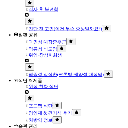
식사 후 불편함
진단 전 고민(이건 무슨 증상일까요?)
🏥질환 공유
과민성 대장증후군
역류성 식도염
위염·장상피화생
염증성 장질환(크론병·궤양성 대장염)
🍴식단 & 제품
위장 친화 식단
포드맵 식단
영양제 & 건기식 후기
처방약 정보
🌱습관 관리