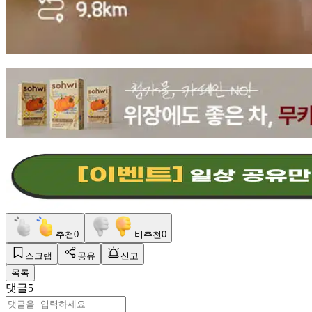
추천
0
비추천
0
스크랩
공유
신고
목록
댓글
5