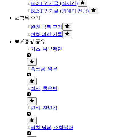
BEST 인기글 (실시간)
BEST 인기글 (명예의 전당)
📈극복 후기
완전 극복 후기
변화 과정 기록
❤️‍🩹증상 공유
가스, 복부팽만
속쓰림, 역류
설사, 묽은변
변비, 잔변감
명치 답답, 소화불량