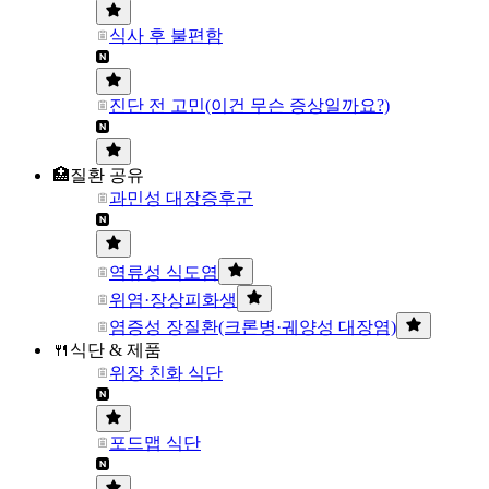
식사 후 불편함
진단 전 고민(이건 무슨 증상일까요?)
🏥질환 공유
과민성 대장증후군
역류성 식도염
위염·장상피화생
염증성 장질환(크론병·궤양성 대장염)
🍴식단 & 제품
위장 친화 식단
포드맵 식단