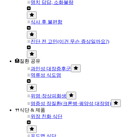
명치 답답, 소화불량
식사 후 불편함
진단 전 고민(이건 무슨 증상일까요?)
🏥질환 공유
과민성 대장증후군
역류성 식도염
위염·장상피화생
염증성 장질환(크론병·궤양성 대장염)
🍴식단 & 제품
위장 친화 식단
포드맵 식단