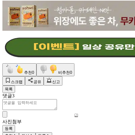
추천
0
비추천
0
스크랩
공유
신고
목록
댓글
3
사진첨부
등록