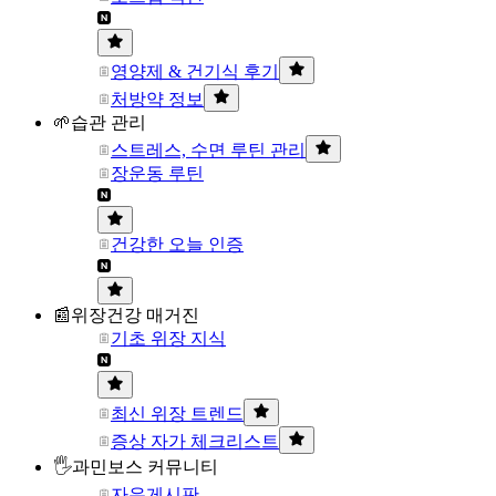
영양제 & 건기식 후기
처방약 정보
🌱습관 관리
스트레스, 수면 루틴 관리
장운동 루틴
건강한 오늘 인증
📰위장건강 매거진
기초 위장 지식
최신 위장 트렌드
증상 자가 체크리스트
🖐과민보스 커뮤니티
자유게시판