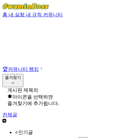
홈
내 실험
내 규칙
커뮤니티
🏆
커뮤니티 랭킹
즐겨찾기
게시판 제목의
아이콘을 선택하면
즐겨찾기에 추가됩니다.
전체글
⭐인기글