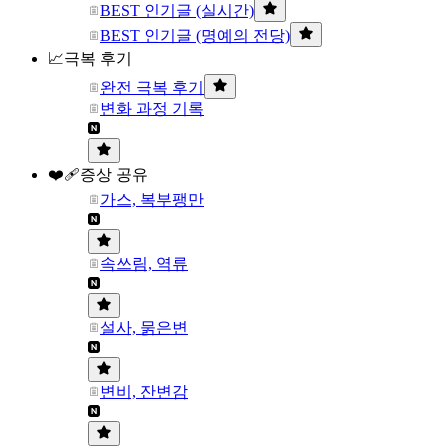
BEST 인기글 (실시간)
BEST 인기글 (명예의 전당)
📈극복 후기
완전 극복 후기
변화 과정 기록
❤️‍🩹증상 공유
가스, 복부팽만
속쓰림, 역류
설사, 묽은변
변비, 잔변감