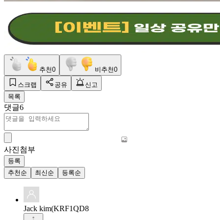
추천
0
비추천
0
스크랩
공유
신고
목록
댓글
6
사진첨부
등록
추천순
최신순
등록순
Jack kim(KRF1QD8