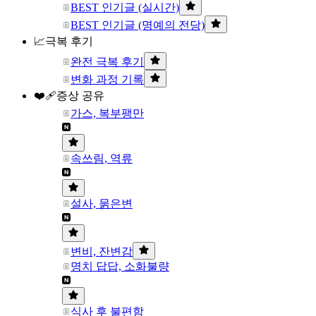
BEST 인기글 (실시간)
BEST 인기글 (명예의 전당)
📈극복 후기
완전 극복 후기
변화 과정 기록
❤️‍🩹증상 공유
가스, 복부팽만
속쓰림, 역류
설사, 묽은변
변비, 잔변감
명치 답답, 소화불량
식사 후 불편함