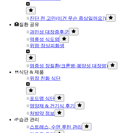
진단 전 고민(이건 무슨 증상일까요?)
🏥질환 공유
과민성 대장증후군
역류성 식도염
위염·장상피화생
염증성 장질환(크론병·궤양성 대장염)
🍴식단 & 제품
위장 친화 식단
포드맵 식단
영양제 & 건기식 후기
처방약 정보
🌱습관 관리
스트레스, 수면 루틴 관리