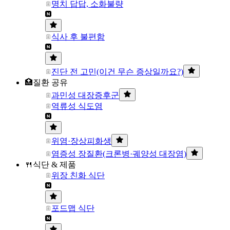
명치 답답, 소화불량
식사 후 불편함
진단 전 고민(이건 무슨 증상일까요?)
🏥질환 공유
과민성 대장증후군
역류성 식도염
위염·장상피화생
염증성 장질환(크론병·궤양성 대장염)
🍴식단 & 제품
위장 친화 식단
포드맵 식단