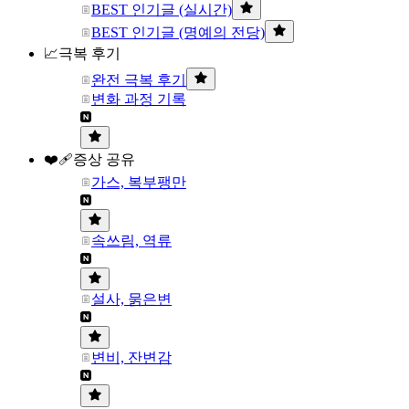
BEST 인기글 (실시간)
BEST 인기글 (명예의 전당)
📈극복 후기
완전 극복 후기
변화 과정 기록
❤️‍🩹증상 공유
가스, 복부팽만
속쓰림, 역류
설사, 묽은변
변비, 잔변감