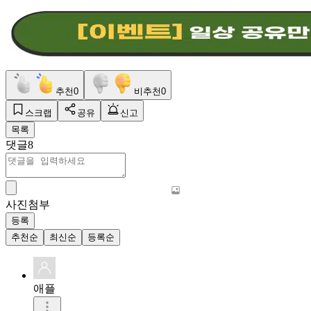
추천
0
비추천
0
스크랩
공유
신고
목록
댓글
8
사진첨부
등록
추천순
최신순
등록순
애플